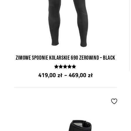
Zimowe spodnie kolarskie 690 ZeroWind – Black
4.90
Zakres
419,00
zł
–
469,00
zł
z 5
cen:
od
419,00 zł
do
469,00 zł