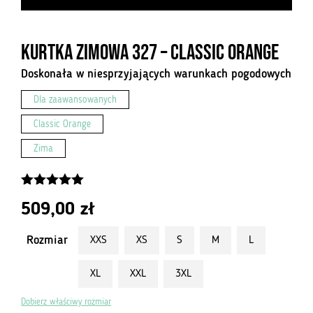
Kurtka Zimowa 327 – Classic Orange
Doskonała w niesprzyjających warunkach pogodowych
Dla zaawansowanych
Classic Orange
Zima
5.00
z 5
509,00
zł
Rozmiar
XXS
XS
S
M
L
XL
XXL
3XL
Dobierz właściwy rozmiar