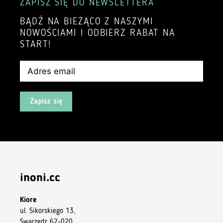
ZAPISZ SIĘ DO NEWSLETTERA
BĄDŹ NA BIEŻĄCO Z NASZYMI
NOWOŚCIAMI I ODBIERZ RABAT NA
START!
Zapisz się
inoni.cc
Kiore
ul. Sikorskiego 13,
Swarzędz 62-020