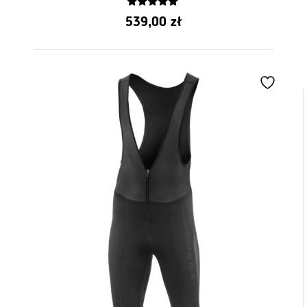
5.00
539,00
zł
z 5