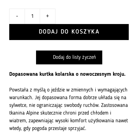
-
+
ilość
Kurtka
DODAJ DO KOSZYKA
Zimowa
327
-
Dodaj do listy życzeń
Classic
Orange
Dopasowana kurtka kolarska o nowoczesnym kroju.
Powstała z myślą o jeździe w zmiennych i wymagających
warunkach. Jej dopasowana forma dobrze układa się na
sylwetce, nie ograniczając swobody ruchów. Zastosowana
tkanina Alpine skutecznie chroni przed chłodem i
wiatrem, zapewniając wysoki komfort użytkowania nawet
wtedy, gdy pogoda przestaje sprzyjać.