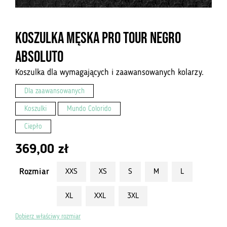
Koszulka Męska Pro Tour Negro
Absoluto
Koszulka dla wymagających i zaawansowanych kolarzy.
Dla zaawansowanych
Koszulki
Mundo Colorido
Ciepło
369,00
zł
Rozmiar
XXS
XS
S
M
L
XL
XXL
3XL
Dobierz właściwy rozmiar