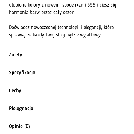
ulubione kolory z nowymi spodenkami 555 i ciesz się
harmonią barw przez cały sezon.
Doświadcz nowoczesnej technologii i elegancji, które
sprawią, że każdy Twój strój będzie wyjątkowy.
Zalety
Specyfikacja
wymagających i zaawansowanych
Perfekcyjnie dopasowany krój
Cechy
kolarzy.
4 Way Stretch
Pielęgnacja
Materiał równomiernie rozciągający się w każdym kierunku.
Lekka, aerodynamiczna konstrukcja
Gwarantuje doskonałe dopasowanie i nie krępuje ruchów.
Opinie (0)