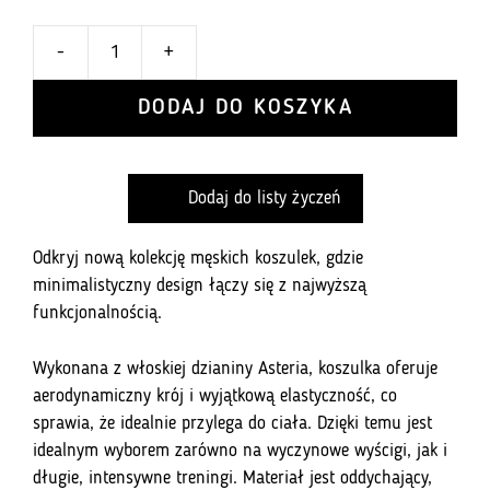
-
+
ilość
Koszulka
DODAJ DO KOSZYKA
Męska
Pro
Tour
Dodaj do listy życzeń
Negro
Absoluto
Odkryj nową kolekcję męskich koszulek, gdzie
minimalistyczny design łączy się z najwyższą
funkcjonalnością.
Wykonana z włoskiej dzianiny Asteria, koszulka oferuje
aerodynamiczny krój i wyjątkową elastyczność, co
sprawia, że idealnie przylega do ciała. Dzięki temu jest
idealnym wyborem zarówno na wyczynowe wyścigi, jak i
długie, intensywne treningi. Materiał jest oddychający,