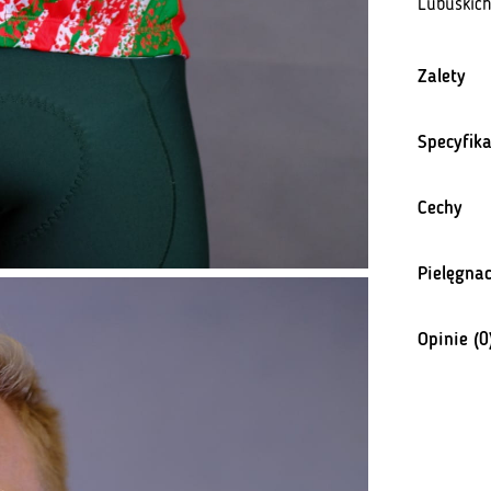
Lubuskich
Zalety
Specyfika
Cechy
Pielęgnac
Opinie (0
Na razie n