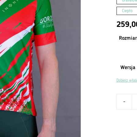
Gravelow
Ciepło
259,
Rozmiar
Wersja
Dobierz właś
-
ilość
Koszulka
kolarska
dla
aktywnyc