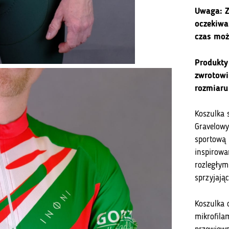
Gravelowe
Uwaga: Z
Derby
oczekiwa
Lubuskie
czas moż
-
Gorzów
Produkty
Wielkopols
zwrotowi
rozmiaru
Koszulka 
Gravelowy
sportową 
inspirow
rozległym
sprzyjają
Koszulka 
mikrofila