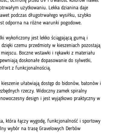
ość, ochronę przed UV i trwałość kolorów nawet
otrwałym użytkowaniu. Lekka dzianina daje
awet podczas długotrwałego wysiłku, szybko
jest odporna na różne warunki pogodowe.
lki wykończony jest lekko ściągającą gumą i
, dzięki czemu przedmioty w kieszeniach pozostają
miejscu. Boczne wstawki i rękawki z materiału
apewniają doskonałe dopasowanie do sylwetki,
mfort z funkcjonalnością.
e kieszenie ułatwiają dostęp do bidonów, batonów i
ezbędnych rzeczy. Widoczny zamek spiralny
 nowoczesny design i jest wyjątkowo praktyczny w
ka, która łączy wygodę, funkcjonalność i sportowy
ealny wybór na trasę Gravelowych Derbów