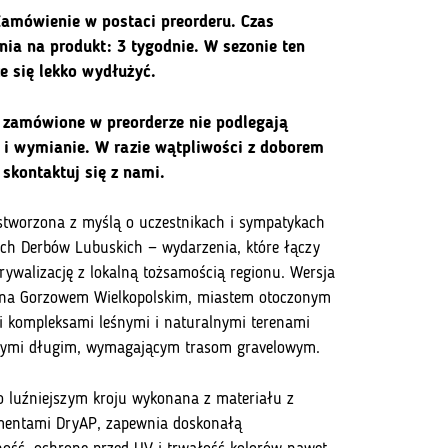
amówienie w postaci preorderu. Czas
nia na produkt: 3 tygodnie. W sezonie ten
e się lekko wydłużyć.
 zamówione w preorderze nie podlegają
ki
 i wymianie. W razie wątpliwości z doborem
 skontaktuj się z nami.
stworzona z myślą o uczestnikach i sympatykach
ch Derbów Lubuskich — wydarzenia, które łączy
rywalizację z lokalną tożsamością regionu. Wersja
ana Gorzowem Wielkopolskim, miastem otoczonym
i kompleksami leśnymi i naturalnymi terenami
cymi długim, wymagającym trasom gravelowym.
o luźniejszym kroju wykonana z materiału z
mentami DryAP, zapewnia doskonałą