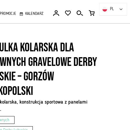
PL
PL
PROMOCJE
KALENDARZ
ulka kolarska dla
wnych Gravelowe Derby
skie – Gorzów
kopolski
kolarska, konstrukcja sportowa z panelami
.
ywnych