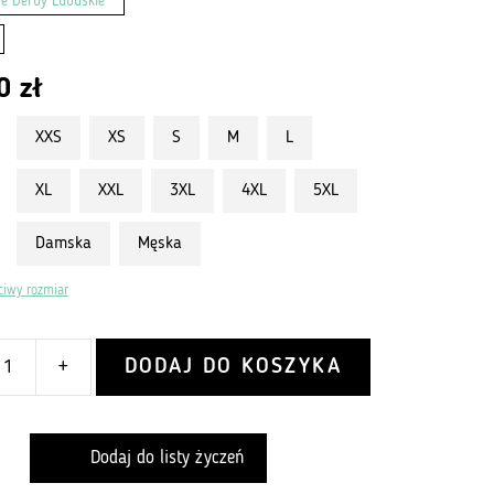
e Derby Lubuskie
00
zł
XXS
XS
S
M
L
XL
XXL
3XL
4XL
5XL
Damska
Męska
ciwy rozmiar
DODAJ DO KOSZYKA
+
Dodaj do listy życzeń
h