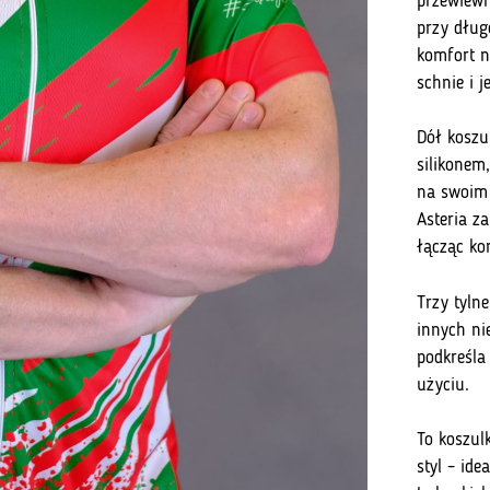
przewiewn
przy dług
komfort n
schnie i 
Dół koszu
silikonem
na swoim 
Asteria z
łącząc ko
Trzy tyln
innych ni
podkreśla
użyciu.
To koszul
styl – id