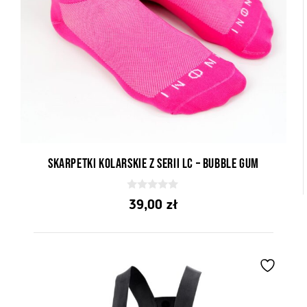
Skarpetki kolarskie z serii LC – Bubble Gum
0
39,00
zł
z
5