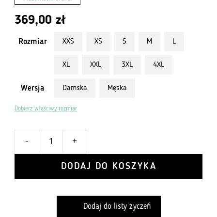
369,00
zł
Rozmiar
XXS
XS
S
M
L
XL
XXL
3XL
4XL
Wersja
Damska
Męska
Dobierz właściwy rozmiar
-
+
ilość
Koszulka
DODAJ DO KOSZYKA
kolarska
Mazowiecki
Gravel
Dodaj do listy życzeń
-