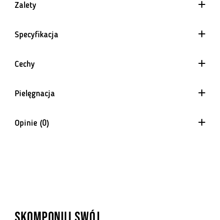
Zalety
Specyfikacja
wymagających i zaawansowanych
Cechy
kolarzy.
4 Way Stretch
Pielęgnacja
Materiał równomiernie rozciągający się w każdym kierunku.
Gwarantuje doskonałe dopasowanie i nie krępuje ruchów.
Opinie (0)
Elementy sublimowane
Na razie nie ma opinii o produkcie.
Barwienie sublimacją to nieodwracalny proces, który trwale
barwi wierzchnią warstwę białego materiału. Dzięki tej
technologii możemy zrealizować praktycznie dowolny projekt
graficzny, a uzyskany efekt cechuje się wysoką trwałością i
intensywnością kolorów. Minusem sublimacji jest jednak
niższa odporność na tarcie.
SKOMPONUJ SWÓJ
Materiał odprowadzający wilgoć