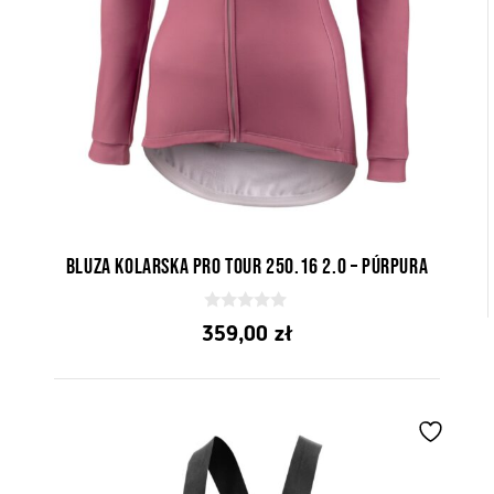
Bluza kolarska Pro Tour 250.16 2.0 – Púrpura
0
359,00
zł
z
5