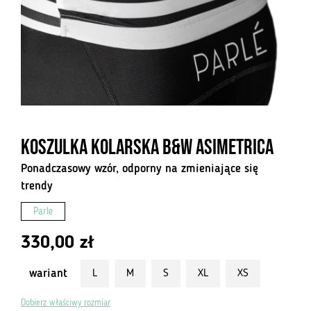
Koszulka kolarska B&W Asimetrica
Ponadczasowy wzór, odporny na zmieniające się
trendy
Parle
330,00
zł
wariant
L
M
S
XL
XS
Dobierz właściwy rozmiar