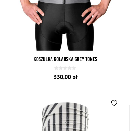
Koszulka kolarska Grey tones
0
330,00
zł
z
5