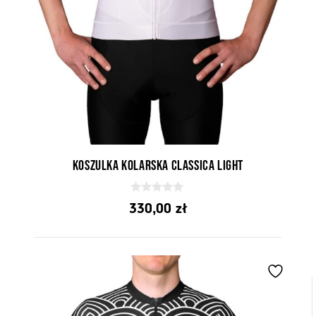
Koszulka kolarska Classica Light
0
330,00
zł
z
5