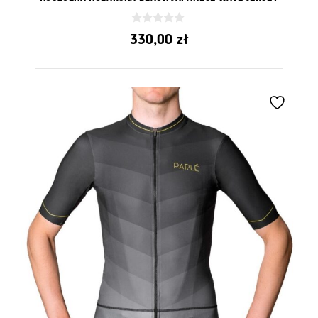
0
330,00
zł
z
5