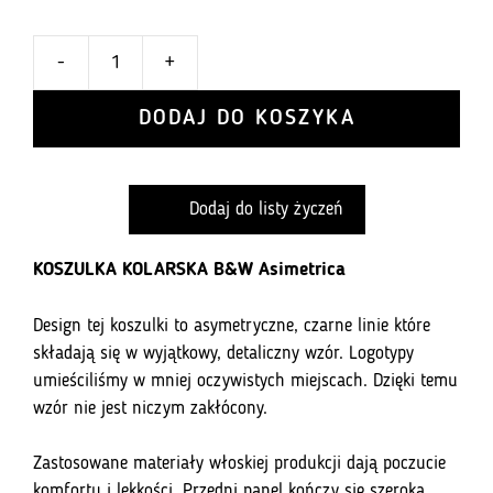
-
+
ilość
Koszulka
DODAJ DO KOSZYKA
kolarska
B&W
Asimetrica
Dodaj do listy życzeń
KOSZULKA KOLARSKA
B&W Asimetrica
Design tej koszulki to asymetryczne, czarne linie które
składają się w wyjątkowy, detaliczny wzór. Logotypy
umieściliśmy w mniej oczywistych miejscach. Dzięki temu
wzór nie jest niczym zakłócony.
Zastosowane materiały włoskiej produkcji dają poczucie
komfortu i lekkości. Przedni panel kończy się szeroką