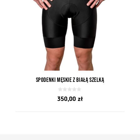
Spodenki męskie z białą szelką
0
350,00
zł
z
5