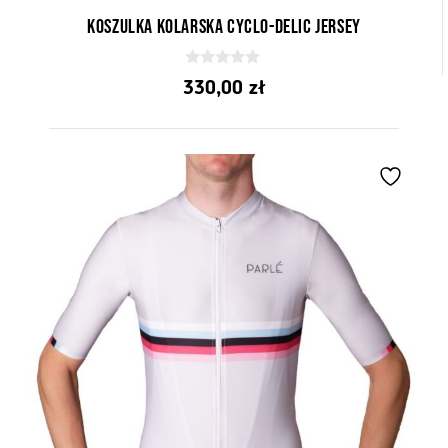
Koszulka kolarska Cyclo-delic Jersey
0
330,00
zł
z
5