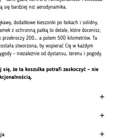
ą się bardziej niż aerodynamika.
ękawy, dodatkowe kieszonki po bokach i solidny,
zamek z ochronną patką to detale, które docenisz,
ik przekroczy 200… a potem 500 kilometrów. Ta
została stworzona, by wspierać Cię w każdym
ygody – niezależnie od dystansu, terenu i pogody.
 się, że ta koszulka potrafi zaskoczyć – nie
nkcjonalnością.
źniejszy krój
– zapewnia większy komfort
dczas długiej jazdy gravelowej.
4 Way Stretch
uższe rękawy
– lepsza ochrona i dopasowanie do
ja
Materiał równomiernie rozciągający się w każdym kierunku.