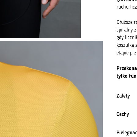
ruchu licz
Dłuższe r
spiralny 
gdy liczn
koszulka 
etapie prz
Przekonaj
tylko fu
Zalety
Lu
Cechy
po
Dł
Pielęgnac