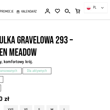
PL
PL
PROMOCJE
KALENDARZ
ulka gravelowa 293 –
en Meadow
y, komfortowy krój.
wansowanych
Dla aktywnych
00
zł