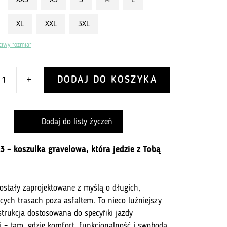
XXS
XS
S
M
L
XL
XXL
3XL
ciwy rozmiar
DODAJ DO KOSZYKA
+
Dodaj do listy życzeń
3 – koszulka gravelowa, która jedzie z Tobą
zostały zaprojektowane z myślą o długich,
ych trasach poza asfaltem. To nieco luźniejszy
strukcja dostosowana do specyfiki jazdy
j – tam, gdzie komfort, funkcjonalność i swoboda