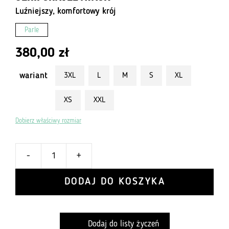
Luźniejszy, komfortowy krój
Parle
380,00
zł
wariant
3XL
L
M
S
XL
XS
XXL
Dobierz właściwy rozmiar
-
+
ilość
Koszulka
DODAJ DO KOSZYKA
Gravel
Pastel
Stripes
Dodaj do listy życzeń
z