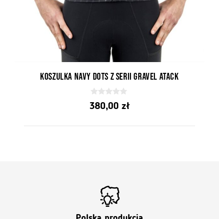
Koszulka Navy Dots z serii Gravel Atack
0
380,00
zł
z
5
Polska produkcja