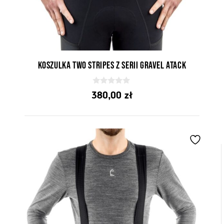
Koszulka Two Stripes z serii Gravel Atack
0
380,00
zł
z
5