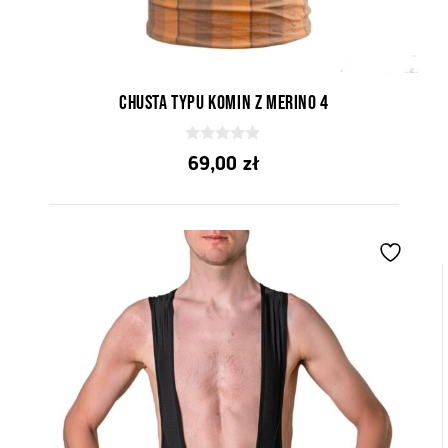
Chusta typu komin z Merino 4
0
69,00
zł
z
5