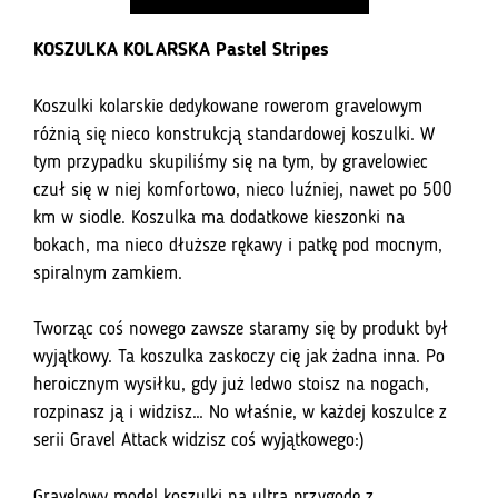
serii
Gravel
KOSZULKA KOLARSKA Pastel Stripes
Atack
Koszulki kolarskie dedykowane rowerom gravelowym
różnią się nieco konstrukcją standardowej koszulki. W
tym przypadku skupiliśmy się na tym, by gravelowiec
czuł się w niej komfortowo, nieco luźniej, nawet po 500
km w siodle. Koszulka ma dodatkowe kieszonki na
bokach, ma nieco dłuższe rękawy i patkę pod mocnym,
spiralnym zamkiem.
Tworząc coś nowego zawsze staramy się by produkt był
wyjątkowy. Ta koszulka zaskoczy cię jak żadna inna. Po
heroicznym wysiłku, gdy już ledwo stoisz na nogach,
rozpinasz ją i widzisz… No właśnie, w każdej koszulce z
serii Gravel Attack widzisz coś wyjątkowego:)
Gravelowy model koszulki na ultra przygodę z