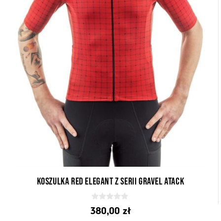
Koszulka Red Elegant z serii Gravel Atack
0
380,00
zł
z
5