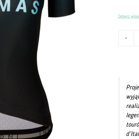
Dobierz właś
-
ilość
Koszulka
Damska
Pro
Tour
-
Proj
Puerto
De
wyją
Las
reali
Palomas
legen
touró
d’Ita