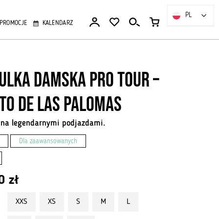
PL
PL
PROMOCJE
KALENDARZ
ulka Damska Pro Tour –
to De Las Palomas
ana legendarnymi podjazdami.
Dla zaawansowanych
00
zł
XXS
XS
S
M
L