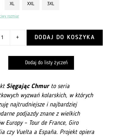
XL
XXL
3XL
ciwy rozmiar
DODAJ DO KOSZYKA
+
Dodaj do listy życzeń
ekt
Sięgając Chmur
to seria
tkowych wyzwań kolarskich, w których
zuję najtrudniejsze i najbardziej
darne podjazdy znane z wielkich
w Europy – Tour de France, Giro
lia czy Vuelta a España. Projekt opiera