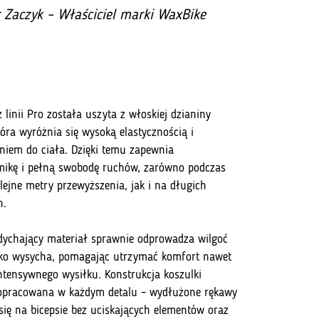
r Zaczyk – Właściciel marki WaxBike
 linii Pro została uszyta z włoskiej dzianiny
tóra wyróżnia się wysoką elastycznością i
iem do ciała. Dzięki temu zapewnia
ikę i pełną swobodę ruchów, zarówno podczas
olejne metry przewyższenia, jak i na długich
h.
ddychający materiał sprawnie odprowadza wilgoć
ko wysycha, pomagając utrzymać komfort nawet
ntensywnego wysiłku. Konstrukcja koszulki
opracowana w każdym detalu – wydłużone rękawy
się na bicepsie bez uciskających elementów oraz