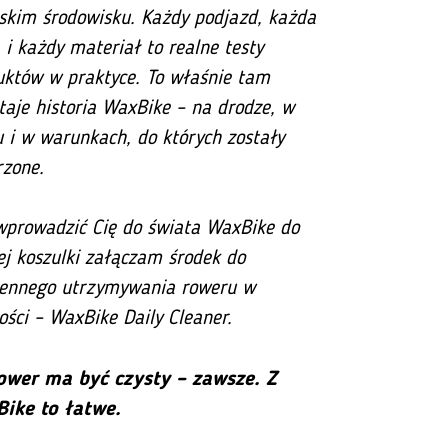
rskim środowisku. Każdy podjazd, każda
 i każdy materiał to realne testy
uktów w praktyce. To właśnie tam
aje historia WaxBike – na drodze, w
 i w warunkach, do których zostały
rzone.
wprowadzić Cię do świata WaxBike do
ej koszulki załączam środek do
iennego utrzymywania roweru w
ości – WaxBike Daily Cleaner.
ower ma być czysty – zawsze. Z
ike to łatwe.