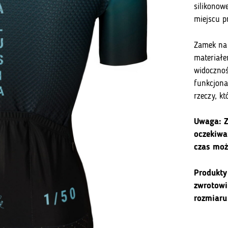
silikonow
miejscu pr
Zamek na 
materiałe
widocznoś
funkcjona
rzeczy, k
Uwaga: Z
oczekiwa
czas moż
Produkty
zwrotowi
rozmiaru