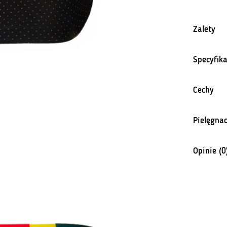
Zalety
Pe
Specyfika
Le
Cechy
ko
Pielęgnac
Rę
Opinie (0
Pr
Na razie n
Si