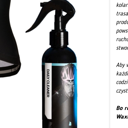
kola
trasa
prod
powst
ruchu
stwo
Aby 
każd
codz
czyst
Bo r
WaxB