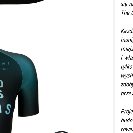
się 
The 
Każd
Inoni
miejs
i wł
tylko
wysił
zdob
prze
Proje
budo
rowe