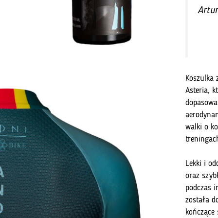
Artu
Koszulka z
Asteria, k
dopasowan
aerodynam
walki o k
treningac
Lekki i o
oraz szyb
podczas i
została d
kończące 