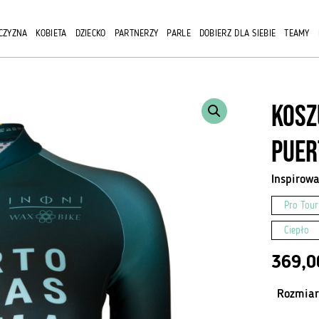
CZYZNA
KOBIETA
DZIECKO
PARTNERZY
PARLE
DOBIERZ DLA SIEBIE
TEAMY
Kosz
Puer
Inspirow
Pro Tour
Ciepło
369,
Rozmiar