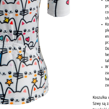
Ca
pr
co
sł
Ko
pl
en
pr
Do
be
ta
W 
za
ba
za
Koszulka 
Szwy są z