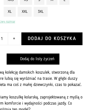
XXS
XS
S
M
L
XL
XXL
3XL
ciwy rozmiar
DODAJ DO KOSZYKA
+
Dodaj do listy życzeń
wą kolekcję damskich koszulek, stworzoną dla
óre lubią się wyróżniać na trasie. W głębi duszy
ieta ma coś z małej dziewczynki, czas to pokazać.
iamy koszulkę kolarską, zaprojektowaną z myślą o
m komforcie i wydajności podczas jazdy. Co
yróżnia ten model?