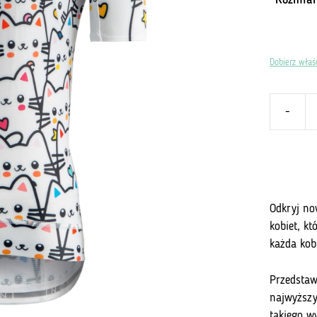
Rozmiar
Dobierz właś
-
ilość
Koszulka
Damska
252
-
Cats
Odkryj no
on
kobiet, kt
Wheels
każda kob
Przedstaw
najwyższy
takiego w