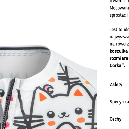
trwałość 
Mocowanie
sprostać 
Jest to id
najwyższą
na rower
koszulka
rozmiara
Córka”.
Zalety
Specyfika
Cechy
ko