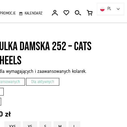
PL
PL
PROMOCJE
KALENDARZ
ulka Damska 252 – Cats
heels
dla wymagających i zaawansowanych kolarek.
wansowanych
Dla aktywnych
00
zł