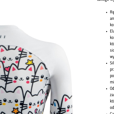
Rę
an
ko
El
ko
kt
si
wy
Si
pr
po
mi
Od
za
kt
od