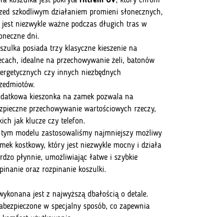
ła koszulka jest pokryta
filtrem UV
, który chroni
zed szkodliwym działaniem promieni słonecznych,
 jest niezwykle ważne podczas długich tras w
oneczne dni.
szulka posiada trzy klasyczne kieszenie na
ecach, idealne na przechowywanie żeli, batonów
ergetycznych czy innych niezbędnych
zedmiotów.
datkowa kieszonka na zamek pozwala na
zpieczne przechowywanie wartościowych rzeczy,
kich jak klucze czy telefon.
tym modelu zastosowaliśmy najmniejszy możliwy
mek kostkowy, który jest niezwykle mocny i działa
rdzo płynnie, umożliwiając łatwe i szybkie
pinanie oraz rozpinanie koszulki.
wykonana jest z najwyższą dbałością o detale.
abezpieczone w specjalny sposób, co zapewnia