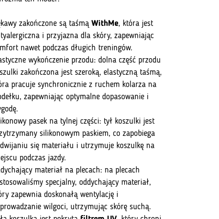
kawy zakończone są taśmą
WithMe
, która jest
tyalergiczna i przyjazna dla skóry, zapewniając
mfort nawet podczas długich treningów.
astyczne wykończenie przodu: dolna część przodu
szulki zakończona jest szeroką, elastyczną taśmą,
óra pracuje synchronicznie z ruchem kolarza na
odełku, zapewniając optymalne dopasowanie i
godę.
likonowy pasek na tylnej części: tył koszulki jest
zytrzymany silikonowym paskiem, co zapobiega
dwijaniu się materiału i utrzymuje koszulkę na
ejscu podczas jazdy.
dychający materiał na plecach: na plecach
stosowaliśmy specjalny, oddychający materiał,
óry zapewnia doskonałą wentylację i
prowadzanie wilgoci, utrzymując skórę suchą.