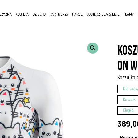
CZYZNA
KOBIETA
DZIECKO
PARTNERZY
PARLE
DOBIERZ DLA SIEBIE
TEAMY
Kosz
on W
Koszulka 
Dla zaa
Koszulki
Ciepło
389,