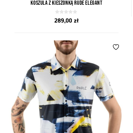
Koszula z kieszonką Rude Elegant
0
289,00
zł
z
5