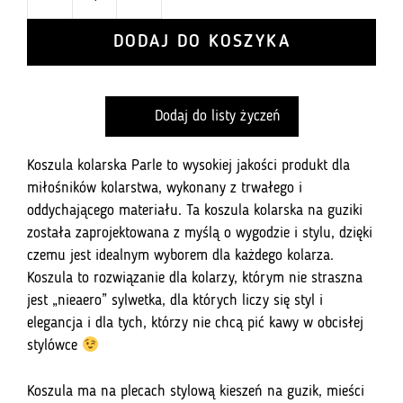
ilość
Koszula
DODAJ DO KOSZYKA
klasyczna
z
kieszonką
Dodaj do listy życzeń
Orange
Elegant
Koszula kolarska Parle to wysokiej jakości produkt dla
miłośników kolarstwa, wykonany z trwałego i
oddychającego materiału. Ta koszula kolarska na guziki
została zaprojektowana z myślą o wygodzie i stylu, dzięki
czemu jest idealnym wyborem dla każdego kolarza.
Koszula to rozwiązanie dla kolarzy, którym nie straszna
jest „nieaero” sylwetka, dla których liczy się styl i
elegancja i dla tych, którzy nie chcą pić kawy w obcisłej
stylówce
Koszula ma na plecach stylową kieszeń na guzik, mieści