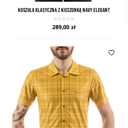
Koszula klasyczna z kieszonką Navy Elegant
0
289,00
zł
z
5