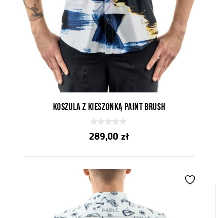
Koszula z kieszonką Paint Brush
0
289,00
zł
z
5