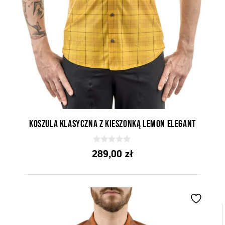
Koszula klasyczna z kieszonką Lemon Elegant
0
289,00
zł
z
5