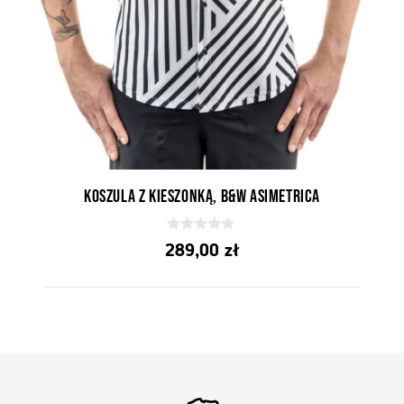
Koszula z kieszonką, B&W Asimetrica
0
289,00
zł
z
5