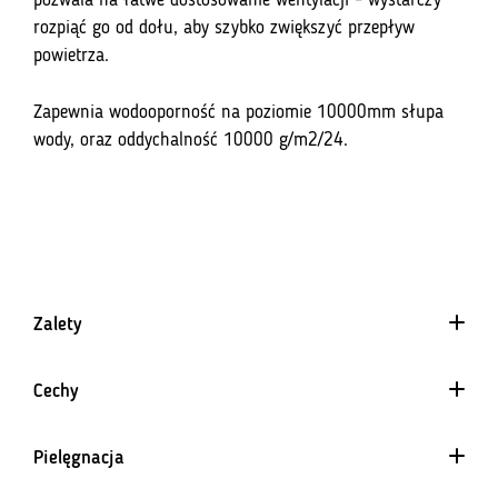
pozwala na łatwe dostosowanie wentylacji – wystarczy
rozpiąć go od dołu, aby szybko zwiększyć przepływ
powietrza.
Zapewnia wodooporność na poziomie 10000mm słupa
wody, oraz oddychalność 10000 g/m2/24.
Zalety
Cechy
Elementy sublimowane
Pielęgnacja
Barwienie sublimacją to nieodwracalny proces, który trwale
barwi wierzchnią warstwę białego materiału. Dzięki tej