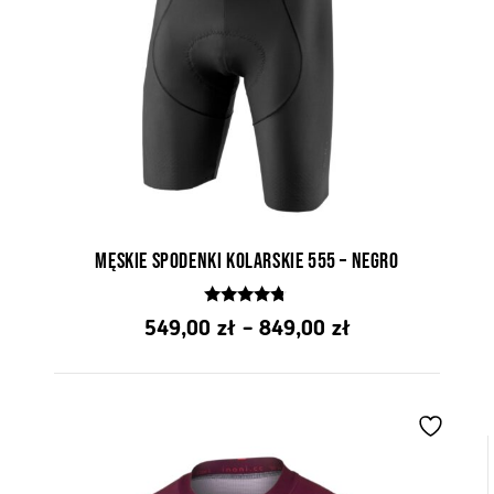
Męskie spodenki kolarskie 555 – Negro
4.58
Zakres
549,00
zł
–
849,00
zł
z 5
cen:
od
549,00 zł
do
849,00 zł