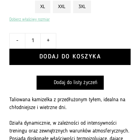
XL
XXL
3XL
Dobierz właściwy rozmiar
-
+
ilość
Kamizelka
DODAJ DO KOSZYKA
kolarska
V85
2.0
Dodaj do listy życzeń
-
Negro
Taliowana kamizelka z przedłużonym tyłem, idealna na
chłodniejsze i wietrzne dni.
Działa dynamicznie, w zależności od intensywności
treningu oraz zewnętrznych warunków atmosferycznych.
Posiada doskonałe właściwości termoizolujące, dające