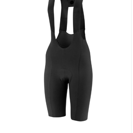
zapakowane, wysyłka na wysokim poziomie -polecam
i pozdrawiam Team INONI