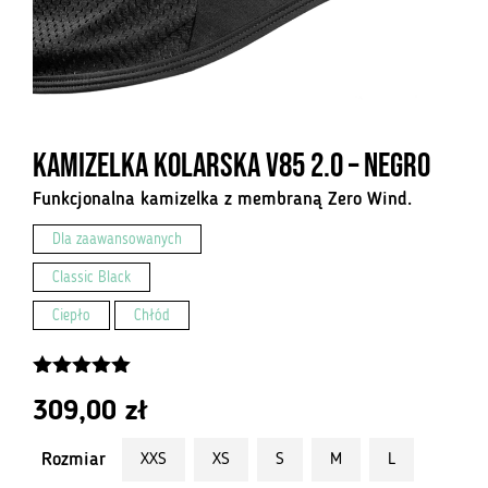
Kamizelka kolarska V85 2.0 – Negro
Funkcjonalna kamizelka z membraną Zero Wind.
Dla zaawansowanych
Classic Black
Ciepło
Chłód
5.00
z 5
309,00
zł
Rozmiar
XXS
XS
S
M
L