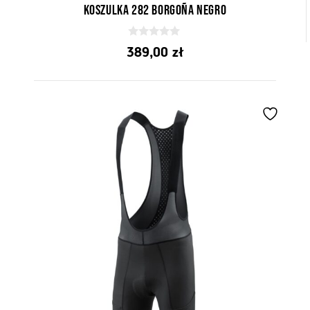
Koszulka 282 Borgoña Negro
0
389,00
zł
z
5