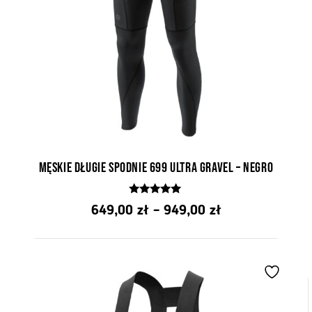
Męskie długie spodnie 699 Ultra Gravel – Negro
5.00
Zakres
649,00
zł
–
949,00
zł
z 5
cen:
od
649,00 zł
do