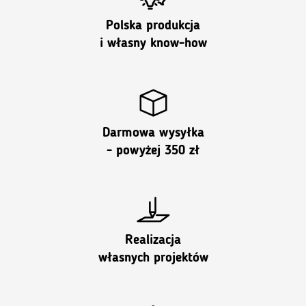
chronią przed bakteriami, a co za tym idzie - przykrym
zapachem.
Polska produkcja
Materiał odprowadzający wilgoć
i własny know-how
Materiały z technologią Moisture Management mają
specjalną, dwustronną strukturę dzianiny, która umożliwia
skuteczne odprowadzanie wilgoci z wewnętrznej
powierzchni na zewnątrz. Dzięki temu skóra pozostaje
sucha, co znacząco zwiększa komfort użytkowania, nawet
podczas intensywnego wysiłku.
Darmowa wysyłka
Kontrola termiczna
- powyżej 350 zł
Produkty z tym znakiem oznaczają użycie materiałów
pomagających utrzymać komfortową temperaturę ciała.
Realizacja
własnych projektów