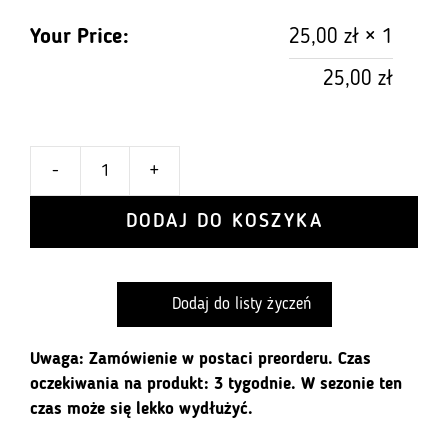
Your Price:
25,00
zł
× 1
25,00
zł
-
+
ilość
Gravelowa
DODAJ DO KOSZYKA
Arafatka
Cottonfell
–
Dodaj do listy życzeń
Wielofunkcyjna
Chusta
dla
Uwaga: Zamówienie w postaci preorderu. Czas
Aktywnych
oczekiwania na produkt: 3 tygodnie. W sezonie ten
czas może się lekko wydłużyć.