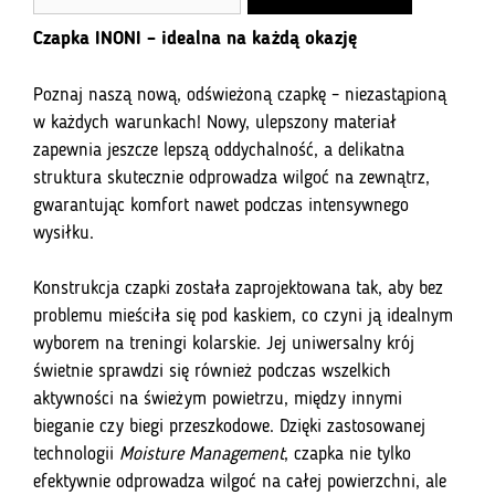
n
t
Czapka INONI – idealna na każdą okazję
e
r
Poznaj naszą nową, odświeżoną czapkę – niezastąpioną
y
w każdych warunkach! Nowy, ulepszony materiał
o
zapewnia jeszcze lepszą oddychalność, a delikatna
u
struktura skutecznie odprowadza wilgoć na zewnątrz,
r
gwarantując komfort nawet podczas intensywnego
e
wysiłku.
m
a
Konstrukcja czapki została zaprojektowana tak, aby bez
i
problemu mieściła się pod kaskiem, co czyni ją idealnym
l
wyborem na treningi kolarskie. Jej uniwersalny krój
a
świetnie sprawdzi się również podczas wszelkich
d
aktywności na świeżym powietrzu, między innymi
d
bieganie czy biegi przeszkodowe. Dzięki zastosowanej
r
technologii
Moisture Management
, czapka nie tylko
e
efektywnie odprowadza wilgoć na całej powierzchni, ale