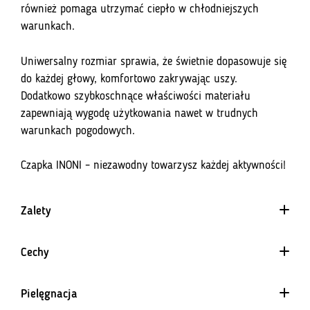
s
również pomaga utrzymać ciepło w chłodniejszych
s
warunkach.
t
o
Uniwersalny rozmiar sprawia, że świetnie dopasowuje się
j
do każdej głowy, komfortowo zakrywając uszy.
o
Dodatkowo szybkoschnące właściwości materiału
i
zapewniają wygodę użytkowania nawet w trudnych
n
warunkach pogodowych.
t
h
Czapka INONI – niezawodny towarzysz każdej aktywności!
e
w
a
Zalety
i
Dopasowany krój
t
Cechy
Mieści się pod kaskiem
l
Wszechstronne zastosowanie
4 Way Stretch
i
Pielęgnacja
Materiał równomiernie rozciągający się w każdym kierunku.
s
Gwarantuje doskonałe dopasowanie i nie krępuje ruchów.