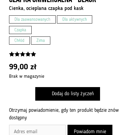
Cienka, ocieplana czapka pod kask
Dla zaawansowanych
Dla aktywnych
Czapka
Chłód
Zima
5.00
z 5
99,00
zł
Brak w magazynie
Dodaj do listy życzeń
Otrzymaj powiadomienie, gdy ten produkt będzie znów
dostępny
E
Powiadom mnie