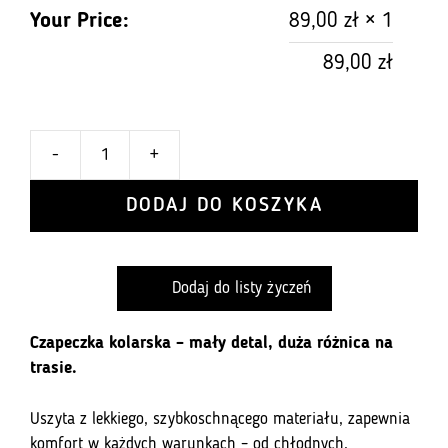
Your Price:
89,00
zł
× 1
89,00
zł
-
+
ilość
Czapka
DODAJ DO KOSZYKA
kolarska
z
daszkiem
Dodaj do listy życzeń
Classic
White
Czapeczka kolarska – mały detal, duża różnica na
trasie.
Uszyta z lekkiego, szybkoschnącego materiału, zapewnia
komfort w każdych warunkach – od chłodnych,