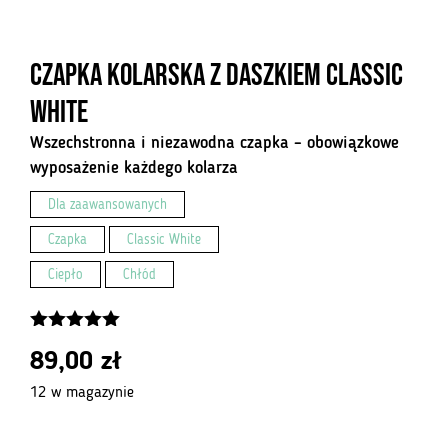
Czapka kolarska z daszkiem Classic
White
Wszechstronna i niezawodna czapka – obowiązkowe
wyposażenie każdego kolarza
Dla zaawansowanych
Czapka
Classic White
Ciepło
Chłód
5.00
z 5
89,00
zł
12 w magazynie