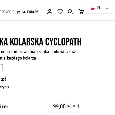
rska
opath
PL
PL
PROMOCJE
KALENDARZ
ka kolarska Cyclopath
ronna i niezawodna czapka – obowiązkowe
nie każdego kolarza
0
zł
zynie
ice:
99,00
zł
× 1