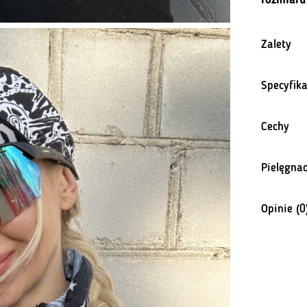
Zalety
Specyfika
Cechy
Pielęgnac
Opinie (0
Na razie n