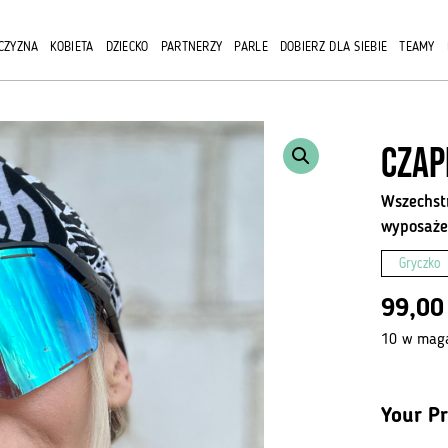
kola
Cycl
CZYZNA
KOBIETA
DZIECKO
PARTNERZY
PARLE
DOBIERZ DLA SIEBIE
TEAMY
Czap
Wszechst
wyposaże
Gryczko
99,0
10 w maga
Your Pr