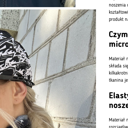
noszenia 
kształtowi
produkt na
Czym 
micr
Materiał 
składa si
kilkakrotn
tkanina j
Elast
nosz
Materiał 
rozciągli