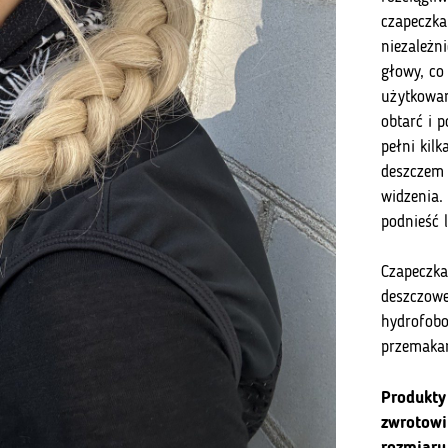
czapeczka
niezależni
głowy, co
użytkowan
obtarć i p
pełni kil
deszczem 
widzenia.
podnieść 
Czapeczka
deszczowe
hydrofobo
przemaka
Produkty
zwrotowi
rozmiaru