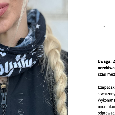
-
ilość
Czapka
kolarska
Cyclopath
Uwaga: Z
oczekiwa
czas moż
Czapeczk
stworzony
Wykonana
microfila
odprowadz