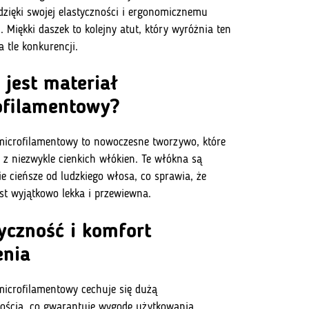
dzięki swojej elastyczności i ergonomicznemu
. Miękki daszek to kolejny atut, który wyróżnia ten
 tle konkurencji.
jest materiał
ofilamentowy?
microfilamentowy to nowoczesne tworzywo, które
ę z niezwykle cienkich włókien. Te włókna są
ie cieńsze od ludzkiego włosa, co sprawia, że
est wyjątkowo lekka i przewiewna.
yczność i komfort
enia
microfilamentowy cechuje się dużą
wością, co gwarantuje wygodę użytkowania,