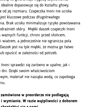
 idealnie dopasowuje się do kształtu głowy,
e od jej rozmiaru. Czapeczka Inoni nie uciska
 jest kluczowe podczas długotrwałego
ia. Brak ucisku minimalizuje ryzyko powstawania
odrażnień skóry.
Miękki daszek czapeczki Inoni
ka ważnych funkcji, chroni przed słońcem,
i wiatrem, a jednocześnie nie ogranicza pola
 Daszek jest na tyle miękki, że można go łatwo
lub opuścić w zależności od potrzeb.
 Inoni sprawdzi się zarówno w upalne, jak i
 dni. Dzięki swoim właściwościom
wym, materiał nie nasiąka wodą, co zapobiega
niu.
 zamówione w preorderze nie podlegają
 i wymianie. W razie wątpliwości z doborem
 skontaktuj się z nami.