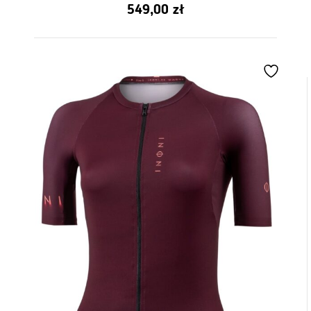
5.00
549,00
zł
z 5