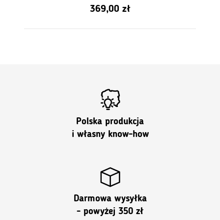
0
369,00
zł
z
5
Polska produkcja
i własny know-how
Darmowa wysyłka
- powyżej 350 zł