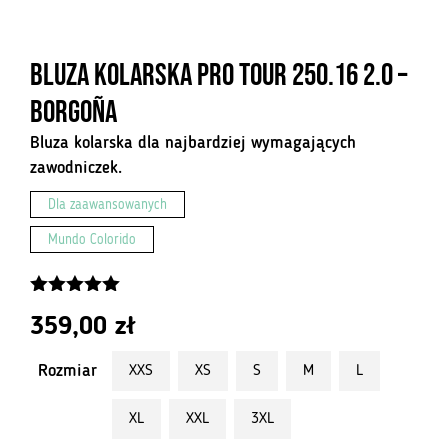
Bluza kolarska Pro Tour 250.16 2.0 –
Borgoña
Bluza kolarska dla najbardziej wymagających
zawodniczek.
Dla zaawansowanych
Mundo Colorido
5.00
z 5
359,00
zł
Rozmiar
XXS
XS
S
M
L
XL
XXL
3XL