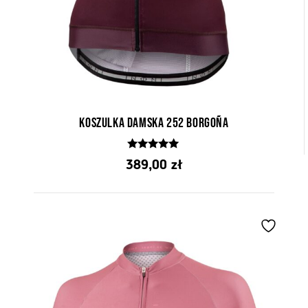
Koszulka Damska 252 Borgoña
5.00
389,00
zł
z 5