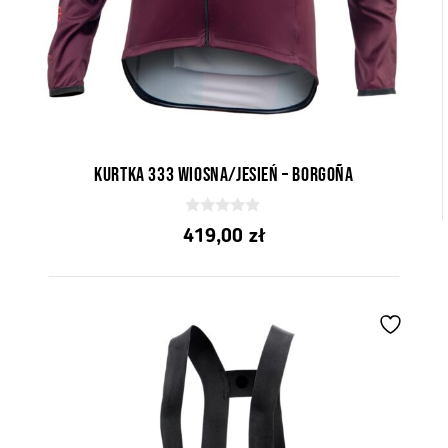
Kurtka 333 Wiosna/Jesień – Borgoña
0
419,00
zł
z
5