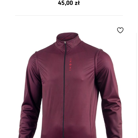
45,00
zł
z 5