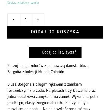
Dobierz właściwy rozmiar
-
+
ilość
Bluza
DODAJ DO KOSZYKA
kolarska
Pro
Tour
Dodaj do listy życzeń
250.16
2.0
-
Poczuj magie kolorów z najnowszą damską bluzą
Borgoña
Borgoña z kolekcji Mundo Colorido.
Bluza Borgoña z długim rękawem z zamkiem
rozdzielczym z przodu. Na plecach trzy kieszenie oraz
jedna dodatkowa zamykana na zamek. Wykonana jest z
gładkiego, elastycznego materiału, z przyjemnym
meszkiem od spodu. Na dole wykończona taśmą z