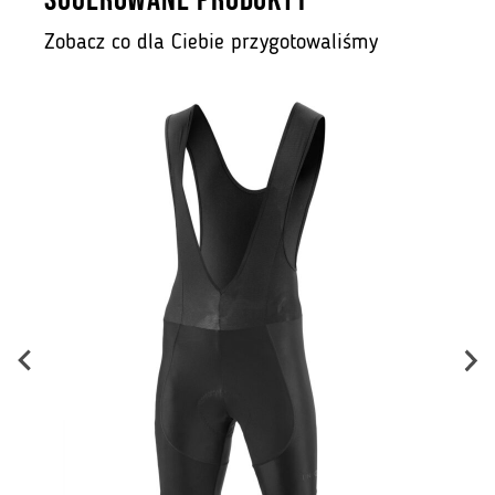
SUGEROWANE PRODUKTY
Zobacz co dla Ciebie przygotowaliśmy
B
ł.