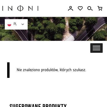
Przejdź
do
treści
PL
PL
Nie znaleziono produktów, których szukasz.