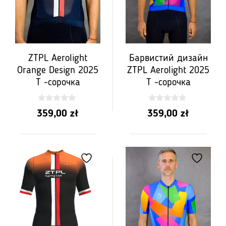
ZTPL Aerolight
Барвистий дизайн
Orange Design 2025
ZTPL Aerolight 2025
T -сорочка
T -сорочка
0
0
359,00
zł
359,00
zł
з
з
5
5