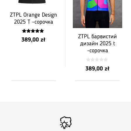
ZTPL Orange Design
2025 T -сорочка
ZTPL барвистий
5.00
389,00
zł
з 5
дизайн 2025 t
-сорочка
0
389,00
zł
з
5