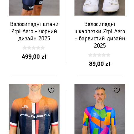
Велосипедні штани
Велосипедні
Ztpl Aero - чорний
шкарпетки Ztpl Aero
дизайн 2025
- барвистий дизайн
2025
0
499,00
zł
з
0
5
89,00
zł
з
5