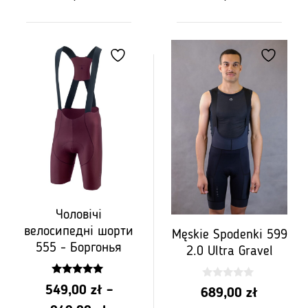
цін:
цін:
від
від
PLN
PLN
549,00
549,00
до
до
PLN
PLN
849,00
849,00
Чоловічі
велосипедні шорти
Męskie Spodenki 599
555 - Боргонья
2.0 Ultra Gravel
5.00
0
549,00
zł
–
689,00
zł
z 5
z
5