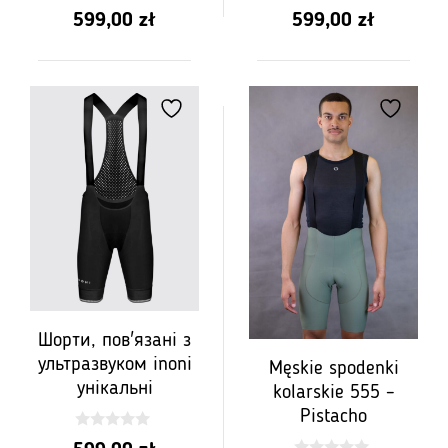
5.00
4.75
599,00
zł
599,00
zł
z 5
z 5
Шорти, пов'язані з
ультразвуком inoni
Męskie spodenki
унікальні
kolarskie 555 –
Pistacho
0