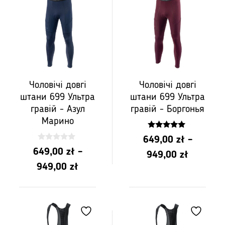
Чоловічі довгі
Чоловічі довгі
штани 699 Ультра
штани 699 Ультра
гравій - Азул
гравій - Боргонья
Марино
5.00
649,00
zł
–
z 5
0
649,00
zł
–
Діапазо
z
949,00
zł
5
Діапазон
949,00
zł
цін:
цін:
від
від
PLN
PLN
649,00