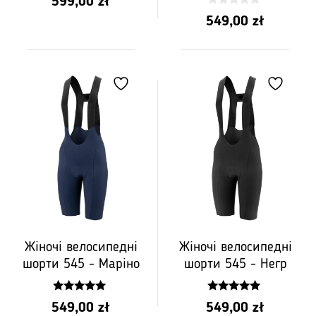
599,00
zł
z
5
0
549,00
zł
z
5
Жіночі велосипедні
Жіночі велосипедні
шорти 545 - Маріно
шорти 545 - Негр
5.00
5.00
549,00
zł
549,00
zł
z 5
z 5