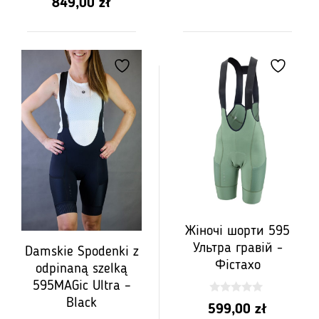
Діапазон
849,00
zł
цін:
від
PLN
549,00
до
PLN
849,00
Жіночі шорти 595
Ультра гравій -
Damskie Spodenki z
Фістахо
odpinaną szelką
595MAGic Ultra –
Black
0
599,00
zł
z