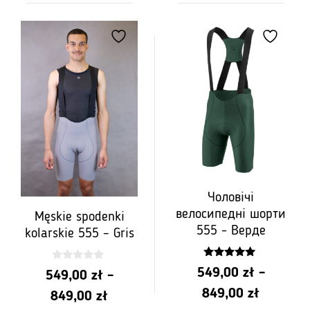
PLN
від
599,00
PLN
до
599,00
PLN
до
899,00
PLN
899,00
Чоловічі
велосипедні шорти
Męskie spodenki
555 - Верде
kolarskie 555 – Gris
5.00
0
549,00
zł
–
549,00
zł
–
z 5
z
5
Діапазо
849,00
zł
Діапазон
849,00
zł