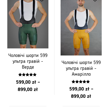
649,00
599,00
до
до
PLN
PLN
949,00
899,00
Чоловічі шорти 599
ультра гравій -
Чоловічі шорти 599
Верде
ультра гравій -
Амарілло
5.00
599,00
zł
–
z 5
4.75
599,00
zł
–
Діапазон
899,00
zł
z 5
Діапазо
899,00
zł
цін:
цін:
від