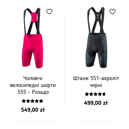
Чоловічі
Штани 551-аероліт
велосипедні шорти
чорні
555 - Розадо
4.50
499,00
zł
z 5
5.00
549,00
zł
z 5