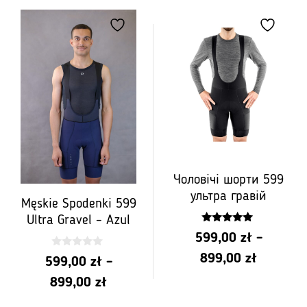
від
PLN
PLN
599,00
599,00
до
до
PLN
PLN
899,00
899,00
Чоловічі шорти 599
ультра гравій
Męskie Spodenki 599
Ultra Gravel – Azul
4.93
599,00
zł
–
z 5
0
Діапазо
899,00
zł
599,00
zł
–
z
5
цін:
Діапазон
899,00
zł
від
цін: