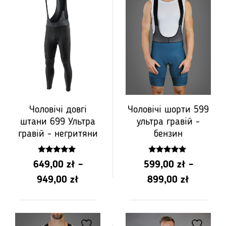
649,00
649,00
до
до
PLN
PLN
949,00
949,00
Чоловічі довгі
Чоловічі шорти 599
штани 699 Ультра
ультра гравій -
гравій - негритяни
бензин
5.00
5.00
649,00
zł
–
599,00
zł
–
z 5
z 5
Діапазон
Діапазо
949,00
zł
899,00
zł
цін:
цін:
від
від
PLN
PLN