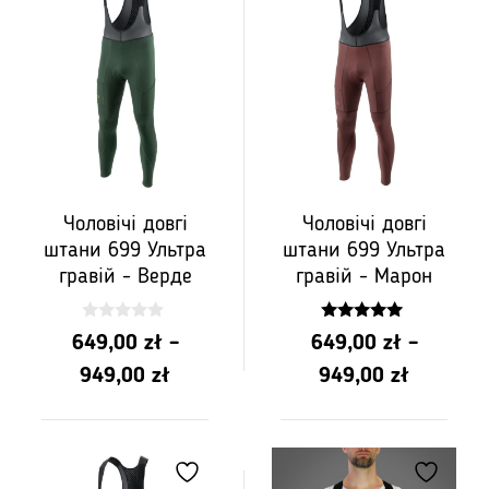
649,00
до
до
PLN
PLN
949,00
949,00
Чоловічі довгі
Чоловічі довгі
штани 699 Ультра
штани 699 Ультра
гравій - Верде
гравій - Марон
0
5.00
649,00
zł
–
649,00
zł
–
z
z 5
5
Діапазон
Діапазо
949,00
zł
949,00
zł
цін:
цін:
від
від
PLN
PLN