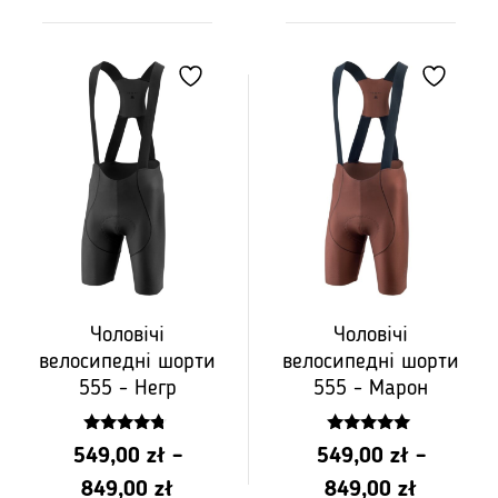
цін:
цін:
від
від
PLN
PLN
549,00
549,00
до
до
PLN
PLN
849,00
849,00
Чоловічі
Чоловічі
велосипедні шорти
велосипедні шорти
555 - Негр
555 - Марон
4.58
5.00
549,00
zł
–
549,00
zł
–
z 5
z 5
Діапазон
Діапазо
849,00
zł
849,00
zł