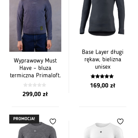
Base Layer długi
rękaw, bielizna
Wyprawowy Must
unisex
Have – bluza
termiczna Primaloft.
5.00
169,00
zł
z 5
0
299,00
zł
z
5
PROMOCJA!