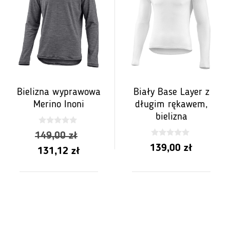
Bielizna wyprawowa
Biały Base Layer z
Merino Inoni
długim rękawem,
bielizna
0
Pierwotna
149,00
zł
z
0
5
139,00
zł
Aktualna
cena
z
131,12
zł
5
cena
wynosiła:
wynosi:
149,00 zł.
131,12 zł.