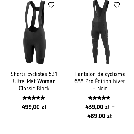
Shorts cyclistes 531
Pantalon de cyclisme
Ultra Mat Woman
688 Pro Édition hiver
Classic Black
– Noir
5.00
4.84
499,00
zł
439,00
zł
–
z 5
z 5
Gamme
489,00
zł
de