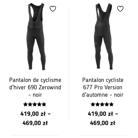
prix:
de
PLN
439.00
à
PLN
489.00
Pantalon de cyclisme
Pantalon cycliste
d'hiver 690 Zerowind
677 Pro Version
- noir
d'automne - noir
4.90
4.84
419,00
zł
–
419,00
zł
–
z 5
z 5
Gamme
Gamme
469,00
zł
469,00
zł
de
de