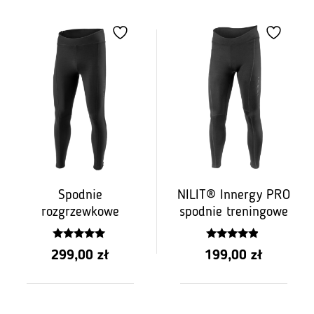
Spodnie
NILIT® Innergy PRO
rozgrzewkowe
spodnie treningowe
5.00
4.67
299,00
zł
199,00
zł
z 5
z 5