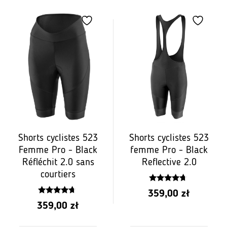
prix:
prix:
de
de
PLN
PLN
419.00
419.00
à
à
PLN
PLN
469.00
469.00
Shorts cyclistes 523
Shorts cyclistes 523
Femme Pro - Black
femme Pro - Black
Réfléchit 2.0 sans
Reflective 2.0
courtiers
4.50
359,00
zł
z 5
4.50
359,00
zł
z 5