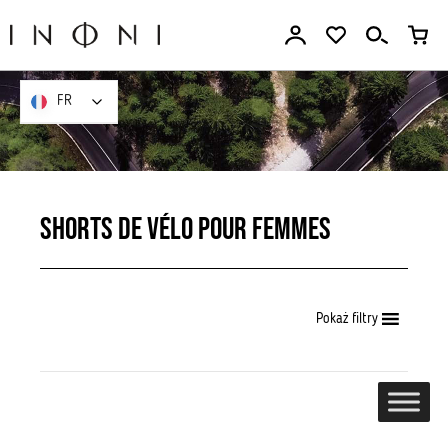
Aller
au
contenu
FR
FR
Shorts de vélo pour femmes
Pokaż filtry