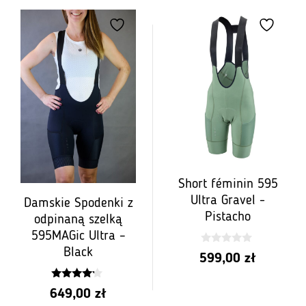
Short féminin 595
Ultra Gravel -
Damskie Spodenki z
Pistacho
odpinaną szelką
595MAGic Ultra –
Black
0
599,00
zł
z
5
4.00
649,00
zł
z 5