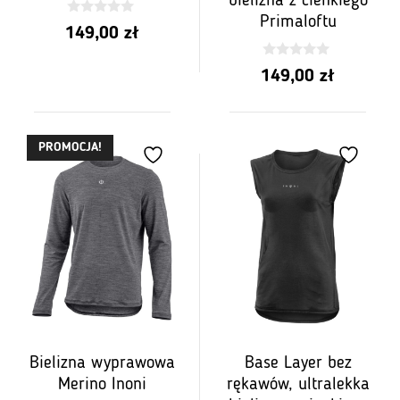
bielizna z cienkiego
Primaloftu
0
149,00
zł
z
5
0
149,00
zł
z
5
PROMOCJA!
Bielizna wyprawowa
Base Layer bez
Merino Inoni
rękawów, ultralekka