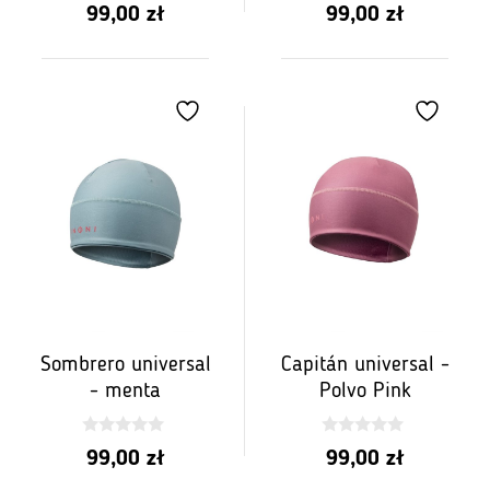
5.00
5.00
99,00
zł
99,00
zł
z 5
z 5
Sombrero universal
Capitán universal -
- menta
Polvo Pink
0
0
99,00
zł
99,00
zł
z
z
5
5