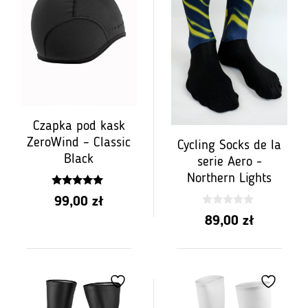
Czapka pod kask
ZeroWind – Classic
Cycling Socks de la
Black
serie Aero -
Northern Lights
4.78
99,00
zł
z 5
0
89,00
zł
z
5