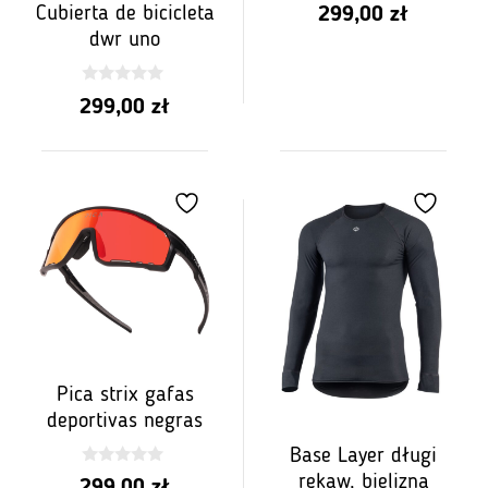
0
Cubierta de bicicleta
299,00
zł
z
5
dwr uno
0
299,00
zł
z
5
Pica strix gafas
deportivas negras
Base Layer długi
0
rękaw, bielizna