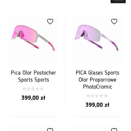
Pica Olor Postocher
PICA Glases Sports
Sports Sports
Olor Proporrowe
PhotoCromic
0
399,00
zł
z
0
5
399,00
zł
z
5