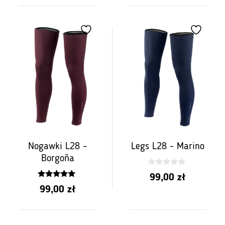
Nogawki L28 –
Legs L28 - Marino
Borgoña
0
99,00
zł
z
5.00
5
99,00
zł
z 5