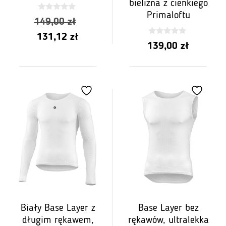
bielizna z cienkiego
Primaloftu
0
Pierwotna
149,00
zł
z
5
Aktualna
cena
131,12
zł
0
139,00
zł
z
cena
wynosiła:
5
wynosi:
149,00
131,12
zł.
zł.
Biały Base Layer z
Base Layer bez
długim rękawem,
rękawów, ultralekka