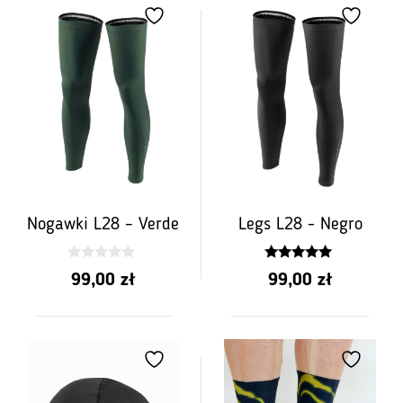
Nogawki L28 – Verde
Legs L28 - Negro
0
5.00
99,00
zł
99,00
zł
z
z 5
5