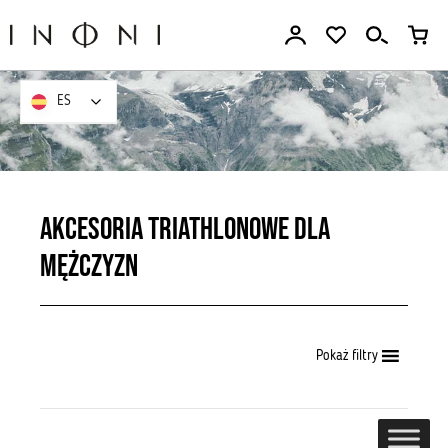
Ir
al
contenido
ES
ES
Akcesoria triathlonowe dla
mężczyzn
Pokaż filtry