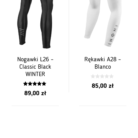
Nogawki L26 –
Rękawki A28 –
Classic Black
Blanco
WINTER
0
85,00
zł
z
5.00
5
89,00
zł
z 5