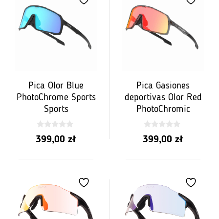
Pica Olor Blue
Pica Gasiones
PhotoChrome Sports
deportivas Olor Red
Sports
PhotoChromic
0
0
399,00
zł
399,00
zł
z
z
5
5