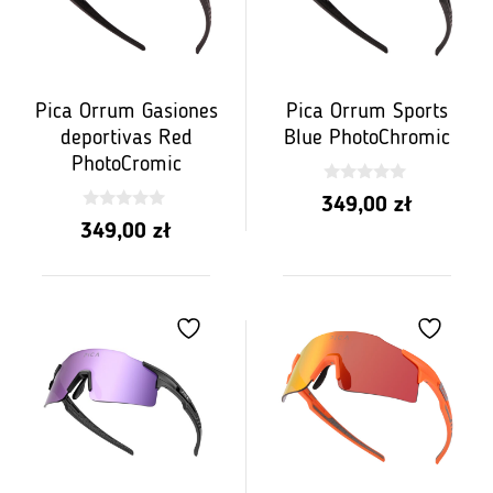
Pica Orrum Gasiones
Pica Orrum Sports
deportivas Red
Blue PhotoChromic
PhotoCromic
0
349,00
zł
z
0
5
349,00
zł
z
5