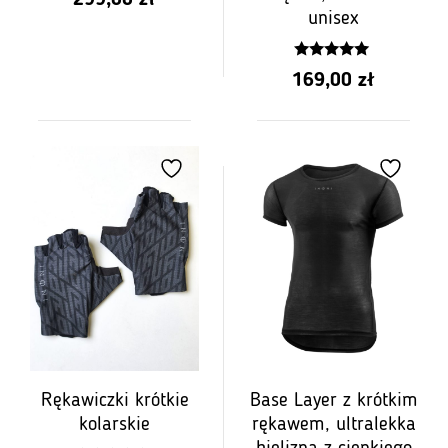
299,00
zł
z
unisex
5
5.00
169,00
zł
z 5
Rękawiczki krótkie
Base Layer z krótkim
kolarskie
rękawem, ultralekka