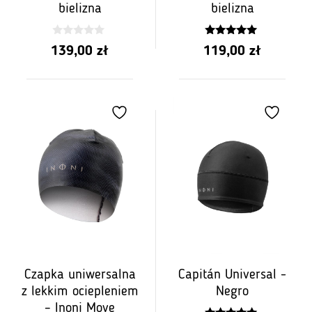
bielizna
bielizna
0
4.81
139,00
zł
119,00
zł
z
z 5
5
Czapka uniwersalna
Capitán Universal -
z lekkim ociepleniem
Negro
– Inoni Move