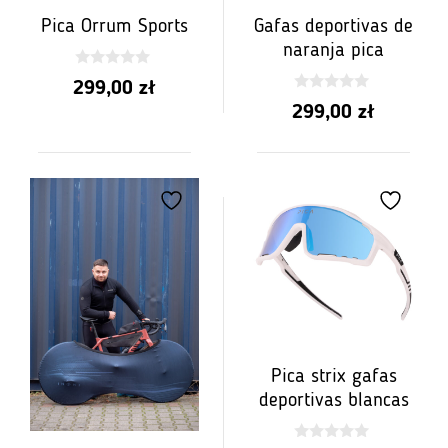
Pica Orrum Sports
Gafas deportivas de
naranja pica
0
299,00
zł
z
0
5
299,00
zł
z
5
Pica strix gafas
deportivas blancas