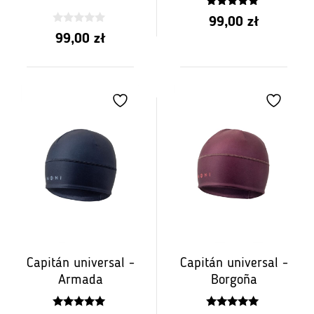
5.00
99,00
zł
z 5
0
99,00
zł
z
5
Capitán universal -
Capitán universal -
Armada
Borgoña