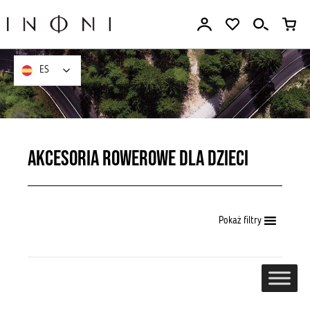
Ir
al
contenido
ES
ES
Akcesoria rowerowe dla dzieci
Pokaż filtry