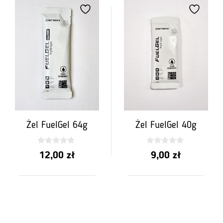
Żel FuelGel 64g
Żel FuelGel 40g
0
0
12,00
zł
9,00
zł
z
z
5
5