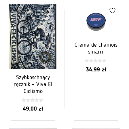
Crema de chamois
smarrr
0
34,99
zł
z
5
Szybkoschnący
ręcznik – Viva El
Ciclismo
0
49,00
zł
z
5