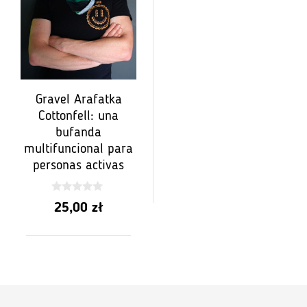
Gravel Arafatka
Cottonfell: una
bufanda
multifuncional para
personas activas
0
25,00
zł
z
5