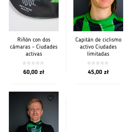
Riñón con dos
Capitán de ciclismo
cámaras - Ciudades
activo Ciudades
activas
limitadas
0
0
60,00
zł
45,00
zł
z
z
5
5