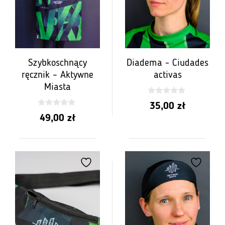
Szybkoschnący
Diadema - Ciudades
ręcznik – Aktywne
activas
Miasta
0
35,00
zł
z
0
5
49,00
zł
z
5