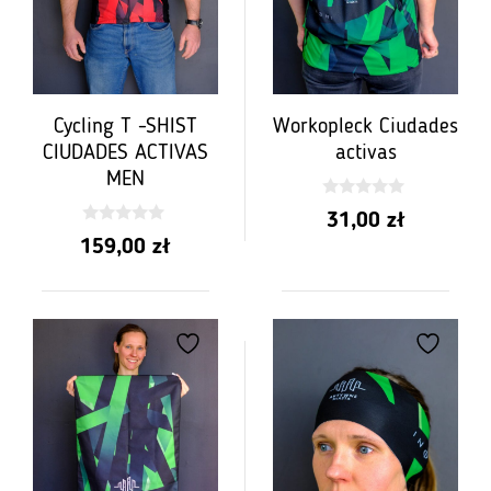
Cycling T -SHIST
Workopleck Ciudades
CIUDADES ACTIVAS
activas
MEN
0
31,00
zł
z
0
5
159,00
zł
z
5