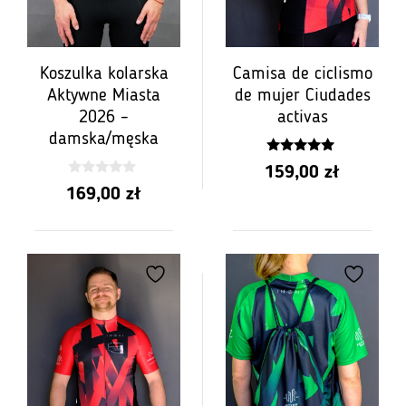
Koszulka kolarska
Camisa de ciclismo
Aktywne Miasta
de mujer Ciudades
2026 –
activas
damska/męska
5.00
159,00
zł
z 5
0
169,00
zł
z
5