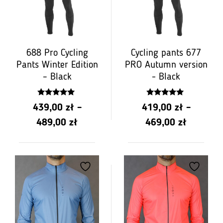
688 Pro Cycling
Cycling pants 677
Pants Winter Edition
PRO Autumn version
– Black
- Black
4.84
4.84
439,00
zł
–
419,00
zł
–
z 5
z 5
Price
Price
489,00
zł
469,00
zł
range:
range:
from
from
PLN
PLN
439.00
419.00
to
to
PLN
PLN