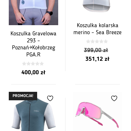
Koszulka kolarska
merino – Sea Breeze
Koszulka Gravelowa
293 –
Poznań→Kołobrzeg
0
Pierwot
399,00
zł
z
PGA.R
5
Aktualn
cena
351,12
zł
cena
wynosił
0
400,00
zł
z
wynosi:
399,00
5
351,12
zł.
zł.
PROMOCJA!