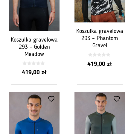
Koszulka gravelowa
293 – Phantom
Koszulka gravelowa
Gravel
293 – Golden
Meadow
0
419,00
zł
z
5
0
419,00
zł
z
5