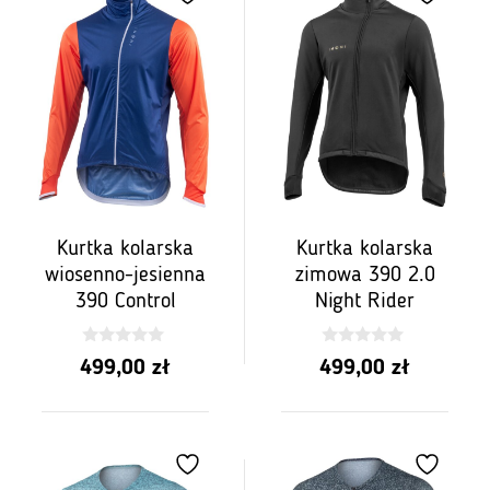
Kurtka kolarska
Kurtka kolarska
wiosenno-jesienna
zimowa 390 2.0
390 Control
Night Rider
0
0
499,00
zł
499,00
zł
z
z
5
5