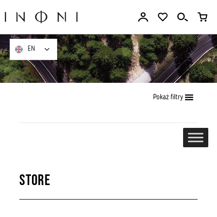
Go
to
the
content
EN
EN
Pokaż filtry
Store