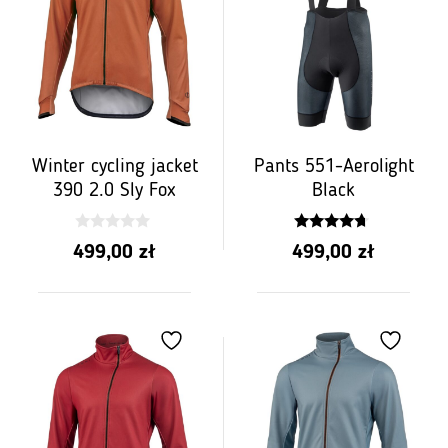
Winter cycling jacket
Pants 551-Aerolight
390 2.0 Sly Fox
Black
0
4.50
499,00
zł
499,00
zł
z
z 5
5