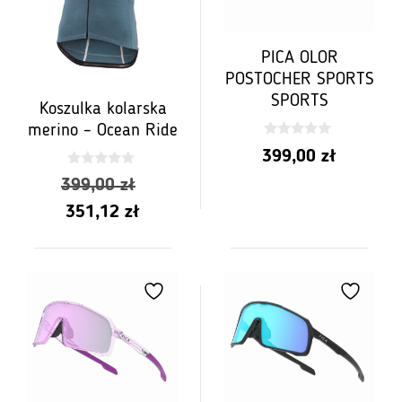
PICA OLOR
POSTOCHER SPORTS
SPORTS
Koszulka kolarska
merino – Ocean Ride
0
399,00
zł
z
5
0
Pierwotna
399,00
zł
z
5
Aktualna
cena
351,12
zł
cena
wynosiła:
wynosi:
399,00
351,12
zł.
zł.