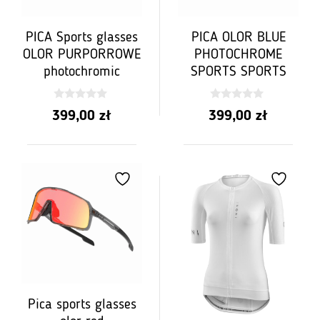
PICA Sports glasses
PICA OLOR BLUE
OLOR PURPORROWE
PHOTOCHROME
photochromic
SPORTS SPORTS
0
0
399,00
zł
399,00
zł
z
z
5
5
Pica sports glasses