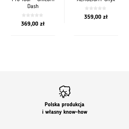
Dash
0
359,00
zł
z
0
5
369,00
zł
z
5
Polska produkcja
i własny know-how