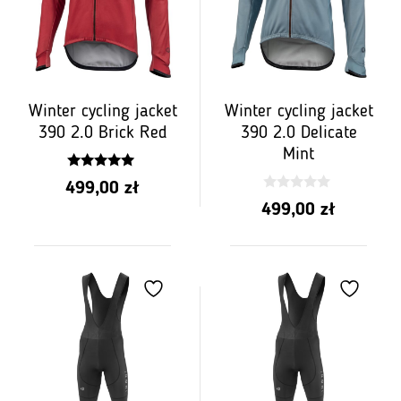
Winter cycling jacket
Winter cycling jacket
390 2.0 Brick Red
390 2.0 Delicate
Mint
5.00
499,00
zł
z 5
0
499,00
zł
z
5