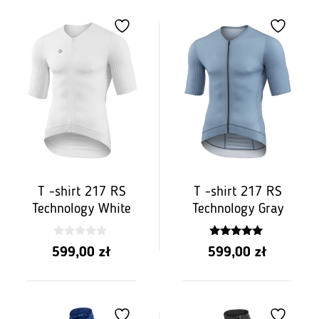
T -shirt 217 RS
T -shirt 217 RS
Technology White
Technology Gray
0
5.00
599,00
zł
599,00
zł
z
z 5
5