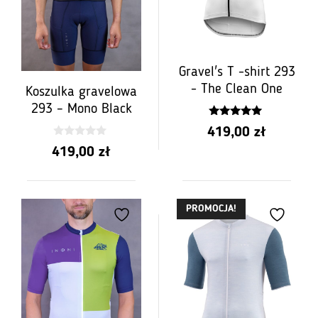
Gravel's T -shirt 293
- The Clean One
Koszulka gravelowa
293 – Mono Black
5.00
419,00
zł
z 5
0
419,00
zł
z
5
PROMOCJA!