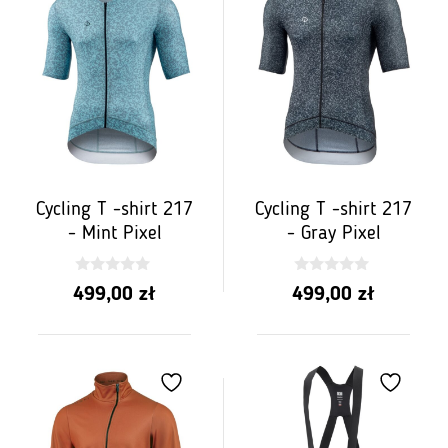
Cycling T -shirt 217
Cycling T -shirt 217
- Mint Pixel
- Gray Pixel
0
0
499,00
zł
499,00
zł
z
z
5
5