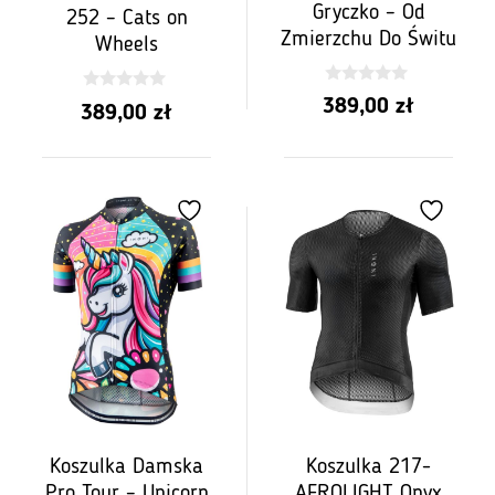
Gryczko – Od
252 – Cats on
Zmierzchu Do Świtu
Wheels
0
0
389,00
zł
389,00
zł
z
z
5
5
Koszulka Damska
Koszulka 217-
Pro Tour – Unicorn
AEROLIGHT Onyx