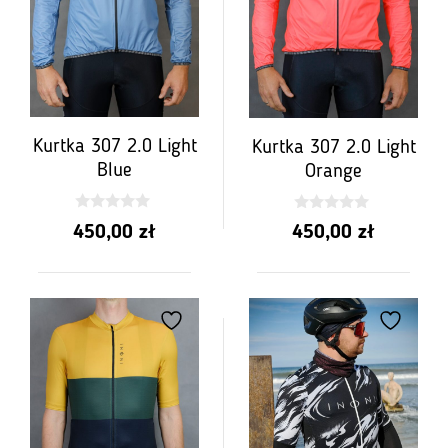
489.00
469.00
Kurtka 307 2.0 Light
Kurtka 307 2.0 Light
Blue
Orange
0
0
450,00
zł
450,00
zł
z
z
5
5