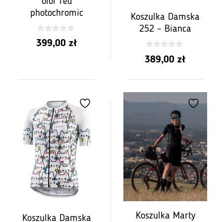
olor red
photochromic
Koszulka Damska
252 – Bianca
0
399,00
zł
z
5
0
389,00
zł
z
5
Koszulka Marty
Koszulka Damska