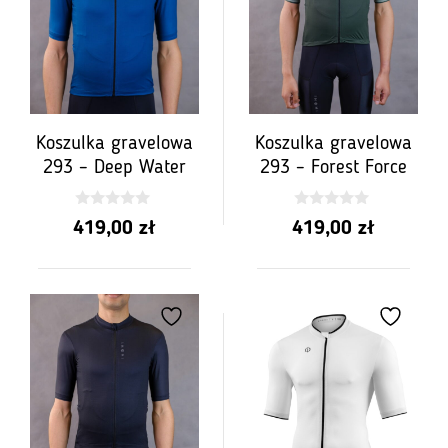
Koszulka gravelowa
Koszulka gravelowa
293 – Deep Water
293 – Forest Force
0
0
419,00
zł
419,00
zł
z
z
5
5