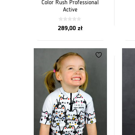
Color Rush Professional
Active
0
289,00
zł
z
5