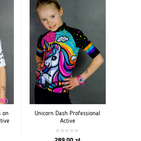
s on
Unicorn Dash Professional
tive
Active
0
289,00
zł