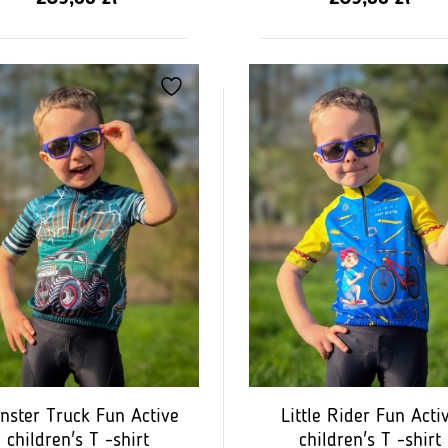
z
z
5
5
nster Truck Fun Active
Little Rider Fun Acti
children's T -shirt
children's T -shirt