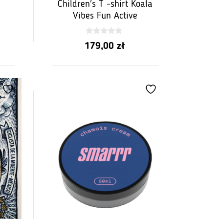
Children's T -shirt Koala
Vibes Fun Active
0
179,00
zł
z
5