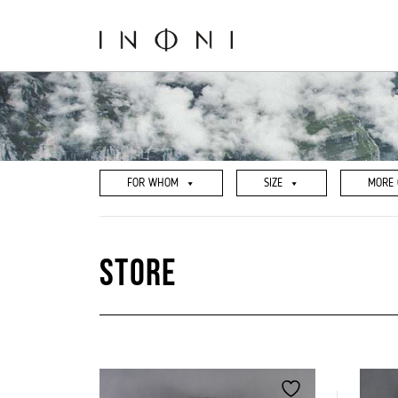
Go
to
the
content
FOR WHOM
SIZE
MORE 
Store