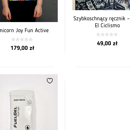
Szybkoschnący ręcznik –
El Ciclismo
nicorn Joy Fun Active
0
49,00
zł
z
0
179,00
zł
5
z
5