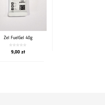
Żel FuelGel 40g
0
9,00
zł
z
5