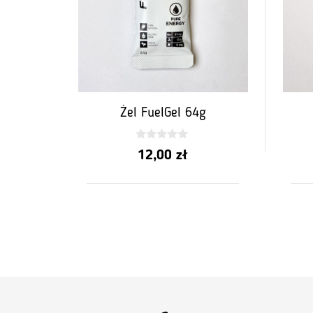
Żel FuelGel 64g
0
12,00
zł
z
5