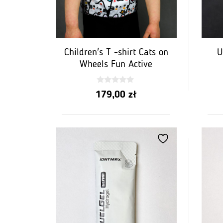
Children's T -shirt Cats on
U
Wheels Fun Active
0
179,00
zł
z
5