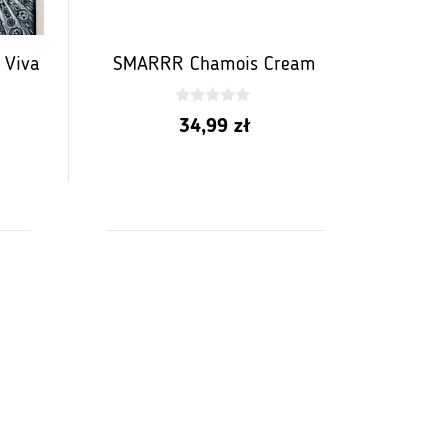
SMARRR Chamois Cream
 Viva
0
34,99
zł
z
5