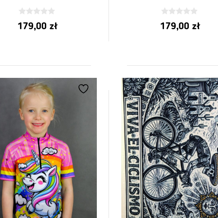
0
0
179,00
zł
179,00
zł
z
z
5
5