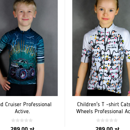
d Cruiser Professional
Children's T -shirt Cat
Active.
Wheels Professional Ac
0
0
289,00
zł
289,00
zł