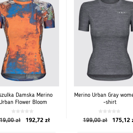
szulka Damska Merino
Merino Urban Gray wome
Urban Flower Bloom
-shirt
0
0
Pierwotna
Aktualna
Pierwot
19,00
zł
192,72
zł
199,00
zł
175,12
z
z
5
5
cena
cena
cena