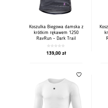
Koszulka Biegowa damska z
Kos
krótkim rękawem 1250
k
RavRun – Dark Trail
0
139,00
zł
z
5