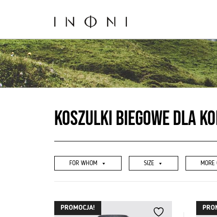
Go
to
the
content
Koszulki Biegowe dla ko
FOR WHOM
SIZE
MORE 
PROMOCJA!
PRO