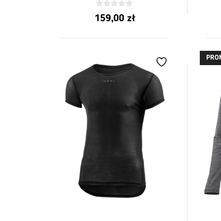
0
159,00
zł
z
5
PRO