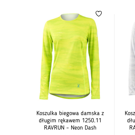
wynosiła:
wynosi:
219,00
192,72
zł.
zł.
Koszulka biegowa damska z
Kos
długim rękawem 1250.11
dł
RAVRUN – Neon Dash
RA