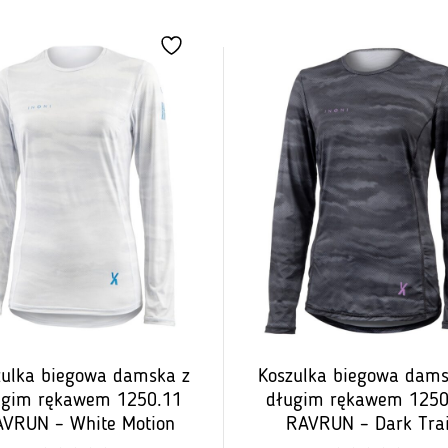
wynosiła:
wynosi:
wynosił
219,00
192,72
199,00
zł.
zł.
zł.
zulka biegowa damska z
Koszulka biegowa dams
ugim rękawem 1250.11
długim rękawem 1250
VRUN – White Motion
RAVRUN – Dark Trai