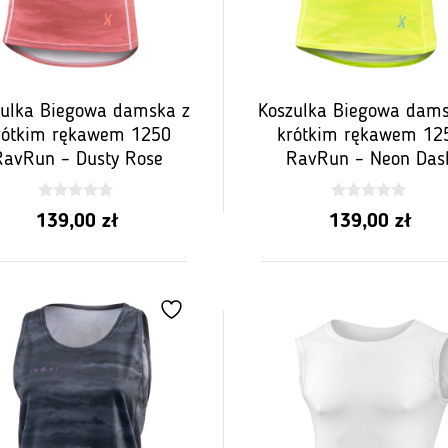
zulka Biegowa damska z
Koszulka Biegowa dams
rótkim rękawem 1250
krótkim rękawem 12
RavRun – Dusty Rose
RavRun – Neon Das
0
0
139,00
zł
139,00
zł
z
z
5
5