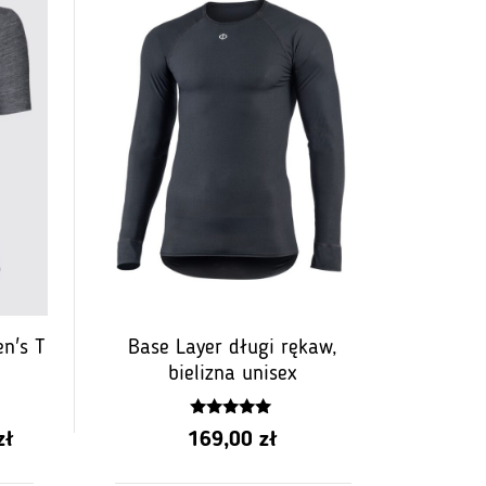
n's T
Base Layer długi rękaw,
bielizna unisex
5.00
na
Aktualna
zł
169,00
zł
z 5
cena