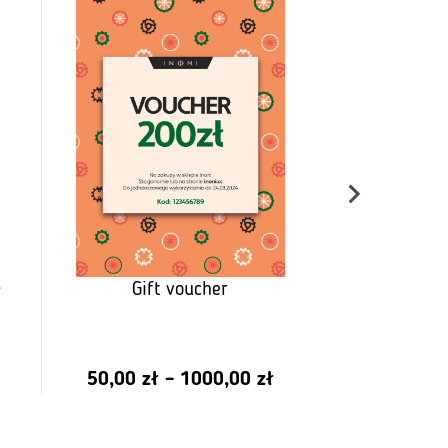
Spodenki 
PRO Biał
35
,
Gift voucher
Price
50,00
zł
–
1000,00
zł
range:
from