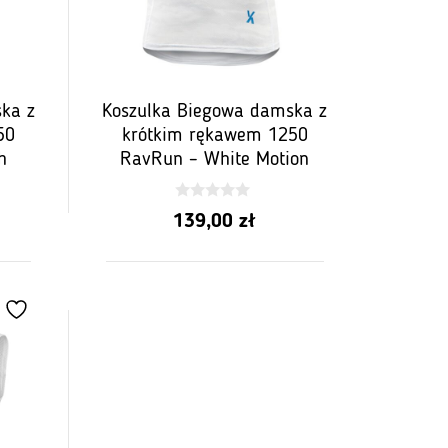
ka z
Koszulka Biegowa damska z
50
krótkim rękawem 1250
h
RavRun – White Motion
0
139,00
zł
z
5