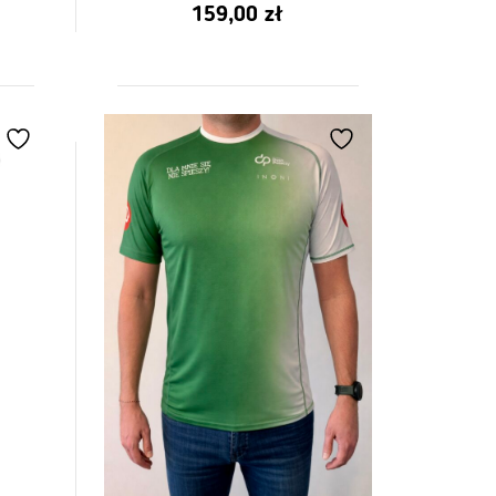
0
159,00
zł
z
5