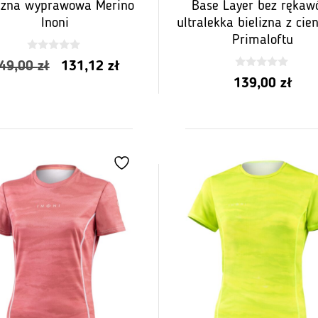
lizna wyprawowa Merino
Base Layer bez rękaw
Inoni
ultralekka bielizna z cie
Primaloftu
0
Pierwotna
Aktualna
49,00
zł
131,12
zł
z
0
5
139,00
zł
cena
cena
z
5
wynosiła:
wynosi:
149,00
131,12
zł.
zł.