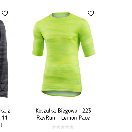
a:
wynosi:
175,12
zł.
ka z
Koszulka Biegowa 1223
.11
RavRun – Lemon Pace
l