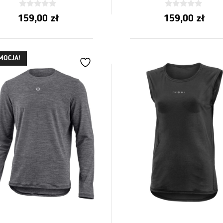
0
0
159,00
zł
159,00
zł
z
z
5
5
MOCJA!