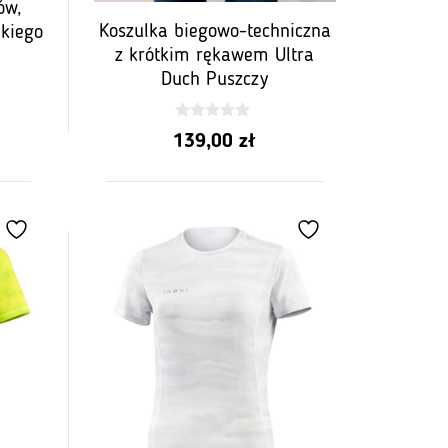
ów,
Koszulka biegowo-techniczna
nkiego
z krótkim rękawem Ultra
Duch Puszczy
0
139,00
zł
z
5