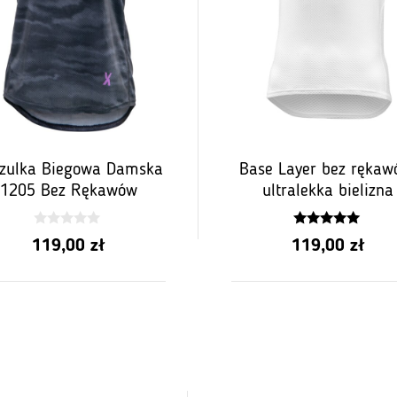
zulka Biegowa Damska
Base Layer bez rękaw
1205 Bez Rękawów
ultralekka bielizna
0
4.81
119,00
zł
119,00
zł
z
z 5
5