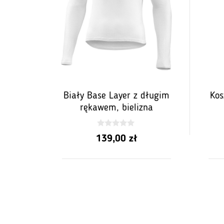
Biały Base Layer z długim
Kos
rękawem, bielizna
0
139,00
zł
z
5