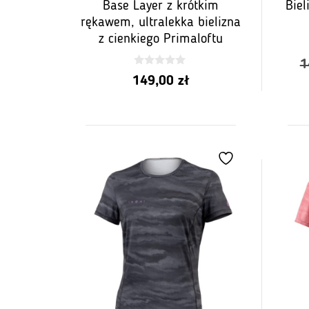
Base Layer z krótkim
Bie
rękawem, ultralekka bielizna
z cienkiego Primaloftu
1
0
149,00
zł
z
5