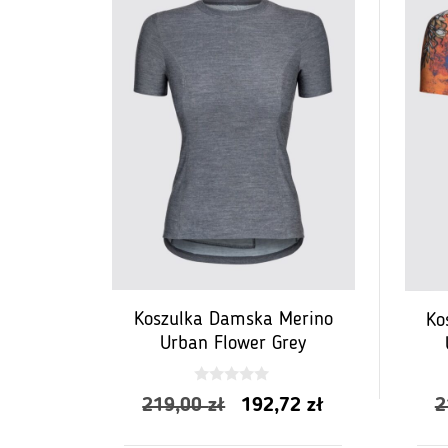
Koszulka Damska Merino
Ko
Urban Flower Grey
0
Pierwotna
Aktualna
219,00
zł
192,72
zł
2
z
5
cena
cena