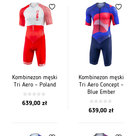
Kombinezon męski
Kombinezon męski
Tri Aero – Poland
Tri Aero Concept –
Blue Ember
0
639,00
zł
z
0
5
639,00
zł
z
5