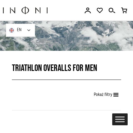
Go
to
the
content
EN
EN
Triathlon overalls for men
Pokaż filtry