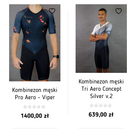
Kombinezon męski
Tri Aero Concept
Kombinezon męski
Silver v.2
Pro Aero – Viper
0
0
639,00
zł
1400,00
zł
z
z
5
5