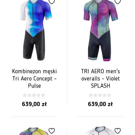
Kombinezon męski
TRI AERO men's
Tri Aero Concept –
overalls - Violet
Pulse
SPLASH
0
0
639,00
zł
639,00
zł
z
z
5
5