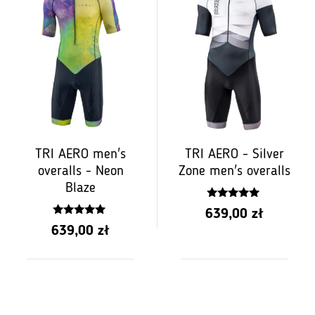
TRI AERO men's
TRI AERO - Silver
overalls - Neon
Zone men's overalls
Blaze
4.75
639,00
zł
z 5
5.00
639,00
zł
z 5