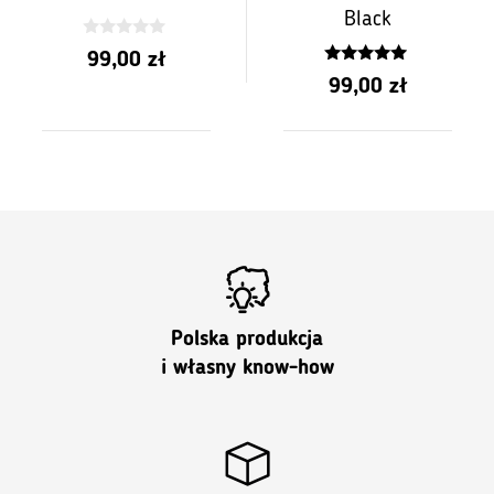
Black
0
99,00
zł
z
4.78
5
99,00
zł
z 5
Polska produkcja
i własny know-how