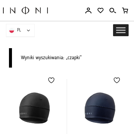
Przejdź
do
treści
PL
PL
Wyniki wyszukiwania: „czapki”