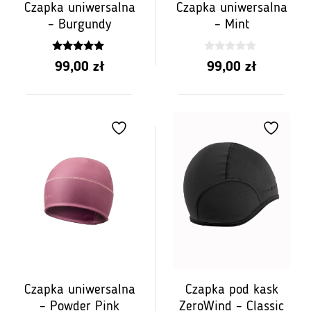
Czapka uniwersalna
Czapka uniwersalna
– Burgundy
– Mint
5.00
0
99,00
zł
99,00
zł
z 5
z
5
Czapka uniwersalna
Czapka pod kask
– Powder Pink
ZeroWind – Classic